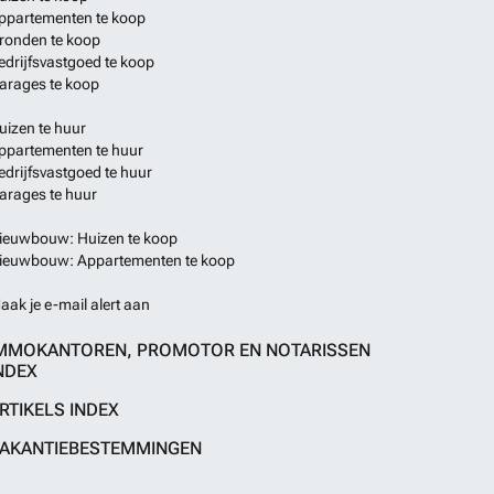
ppartementen te koop
ronden te koop
edrijfsvastgoed te koop
arages te koop
uizen te huur
ppartementen te huur
edrijfsvastgoed te huur
arages te huur
ieuwbouw: Huizen te koop
ieuwbouw: Appartementen te koop
aak je e-mail alert aan
MMOKANTOREN, PROMOTOR EN NOTARISSEN
NDEX
RTIKELS INDEX
AKANTIEBESTEMMINGEN