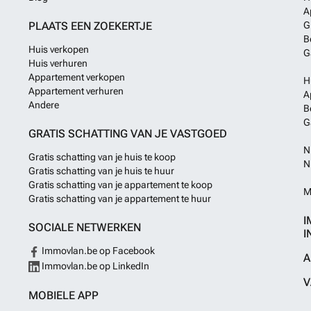
A
PLAATS EEN ZOEKERTJE
G
B
Huis verkopen
G
Huis verhuren
Appartement verkopen
H
Appartement verhuren
A
Andere
B
G
GRATIS SCHATTING VAN JE VASTGOED
N
Gratis schatting van je huis te koop
N
Gratis schatting van je huis te huur
Gratis schatting van je appartement te koop
M
Gratis schatting van je appartement te huur
I
SOCIALE NETWERKEN
I
Immovlan.be op Facebook
A
Immovlan.be op LinkedIn
V
MOBIELE APP