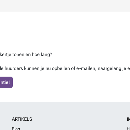
ekertje tonen en hoe lang?
de huurders kunnen je nu opbellen of e-mailen, naargelang je e
ntie!
ARTIKELS
I
Blog
H