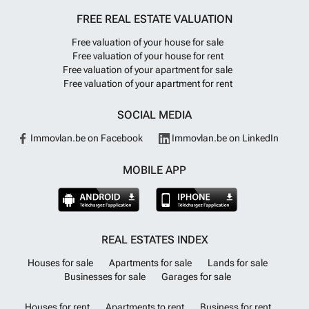
weiland, bos, een vijver een een groot meer. Een grandioze entree
FREE REAL ESTATE VALUATION
geeft toegang tot de magnifieke binnenplaats met gracieuze dubbele
trap met toegang tot de eerste etage. Een overvloed aan natuurlijk
Free valuation of your house for sale
licht door de hoge plafonds en grote ramen. Rustige, idyllische ligging
Free valuation of your house for rent
en toch op 10 minuten van een dorp met voorzieningen, een half uur
Free valuation of your apartment for sale
van Montauban en slechts 45 minuten van de stad Toulouse met
Free valuation of your apartment for rent
internationale luchthaven.
Want to know more?
SOCIAL MEDIA
Immovlan.be on Facebook
Immovlan.be on LinkedIn
MOBILE APP
REAL ESTATES INDEX
Houses for sale
Apartments for sale
Lands for sale
Businesses for sale
Garages for sale
Houses for rent
Apartments to rent
Business for rent