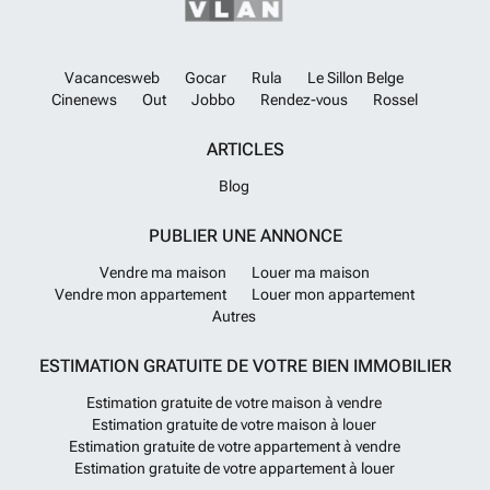
weiland, bos, een vijver een een groot meer. Een grandioze entree
geeft toegang tot de magnifieke binnenplaats met gracieuze dubbele
trap met toegang tot de eerste etage. Een overvloed aan natuurlijk
licht door de hoge plafonds en grote ramen. Rustige, idyllische ligging
Vacancesweb
Gocar
Rula
Le Sillon Belge
en toch op 10 minuten van een dorp met voorzieningen, een half uur
Cinenews
Out
Jobbo
Rendez-vous
Rossel
van Montauban en slechts 45 minuten van de stad Toulouse met
internationale luchthaven.
En savoir plus ?
ARTICLES
Blog
PUBLIER UNE ANNONCE
Vendre ma maison
Louer ma maison
Vendre mon appartement
Louer mon appartement
Autres
ESTIMATION GRATUITE DE VOTRE BIEN IMMOBILIER
Estimation gratuite de votre maison à vendre
Estimation gratuite de votre maison à louer
Estimation gratuite de votre appartement à vendre
Estimation gratuite de votre appartement à louer