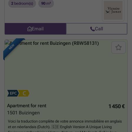
a dining area, two bedrooms (16 and 10 m²) with hardwood floors and
2
bedroom(s)
90
m²
built-in closets, a bathroom, a separate toilet, and double-glazed
windows. No elevator. Monthly fees: 150 euros (50 € flat rate for
common area fees, 100 € heating allowance) More information
:Victoire Junot - ### - Tel: ###
Want to know more?
Email
Call
NEW
Apartment for rent
1 450 €
1501
Buizingen
Voici la traduction complète de votre annonce immobilière en anglais
et en néerlandais (Dutch). 🇬🇧 English Version A Unique Living