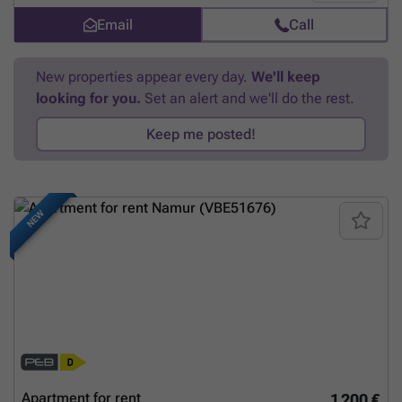
parking spaces are included in the price. The building has all
Email
Call
amenities: bike and trash room, home automation, geothermal heat
pump with underfloor heating, double flow ventilation To
discover!
Want to know more?
New properties appear every day.
We'll keep
looking for you.
Set an alert and we'll do the rest.
Keep me posted!
NEW
Apartment for rent
1 200 €