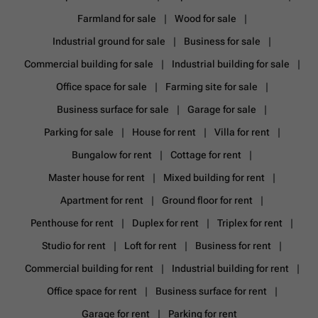
Farmland for sale
Wood for sale
Industrial ground for sale
Business for sale
Commercial building for sale
Industrial building for sale
Office space for sale
Farming site for sale
Business surface for sale
Garage for sale
Parking for sale
House for rent
Villa for rent
Bungalow for rent
Cottage for rent
Master house for rent
Mixed building for rent
Apartment for rent
Ground floor for rent
Penthouse for rent
Duplex for rent
Triplex for rent
Studio for rent
Loft for rent
Business for rent
Commercial building for rent
Industrial building for rent
Office space for rent
Business surface for rent
Garage for rent
Parking for rent