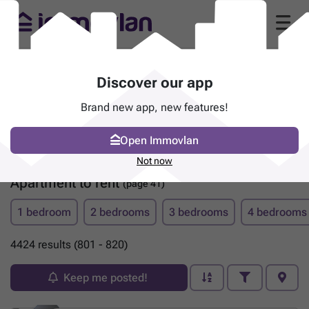
Discover our app
Brand new app, new features!
Open Immovlan
Not now
Apartment to rent
(page 41)
1 bedroom
2 bedrooms
3 bedrooms
4 bedrooms
4424 results (801 - 820)
Keep me posted!