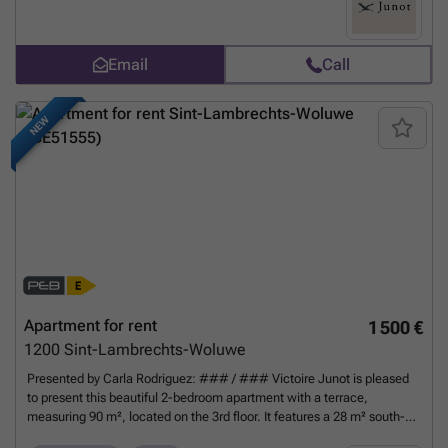
meters, a shower room, a separate toilet, and a terrace of about 12.5
square meters. Charges provisions: 180€/month (heating, elevator,
maintenance and utilities of common areas). Available immediately. A
Email
Call
must-see. Discover at Victoire Junot - ### - Tel.: ###
Want to
know more?
NEW
Apartment for rent
1 500 €
1200
Sint-Lambrechts-Woluwe
Presented by Carla Rodriguez: ### / ### Victoire Junot is pleased
to present this beautiful 2-bedroom apartment with a terrace,
measuring 90 m², located on the 3rd floor. It features a 28 m² south-
facing living room with hardwood floors, a fully equipped kitchen with