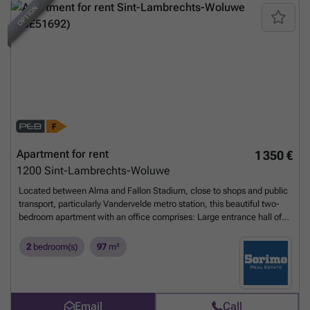
OPTION
NEW
Apartment for rent
1 350 €
1200
Sint-Lambrechts-Woluwe
Located between Alma and Fallon Stadium, close to shops and public
transport, particularly Vandervelde metro station, this beautiful two-
bedroom apartment with an office comprises: Large entrance hall of ±
11 m² (parquet flooring) Separate toilet with washbasin (tiled floor)
Bright living room of ± 26 m² (parquet flooring) Fully equipped open-
2
bedroom(s)
97
m²
plan kitchen of ± 8.7 m² (refrigerator, freezer, oven, ceramic hob,
extractor hood and dishwasher) Office of ± 8.5 m² (parquet flooring)
Bedroom 1 of ± 16 m² with built-in wardrobes (parquet flooring)
Bedroom 2 of ± 9 m² with built-in wardrobes (parquet flooring)
Email
Call
Bathroom of ± 6 m² (bathtub with shower screen, double washbasin