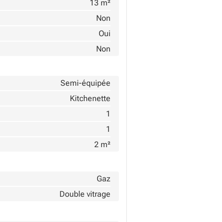
13 m²
Non
Oui
Non
Semi-équipée
Kitchenette
1
1
2 m²
Gaz
Double vitrage