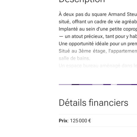
À deux pas du square Armand Steur
situé, offrant un cadre de vie agréa
Implanté au sein d’une petite copro
— un atout précieux, tant pour y hab
Une opportunité idéale pour un prem
Situé au 3ème étage, l’appartement
salle de bains.
Un espace bureau aménagé dans les 
Côté technique : chaudière individ
froide, installation électrique confo
Les travaux de rénovation de la cor
à venir.
Détails financiers
👉 Plusieurs unités sont disponible
Envie de visiter et de vous projeter ?
Contactez-nous sans tarder ou pren
Prix
: 125 000 €