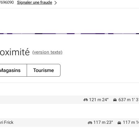
7696090
Signaler une fraude
roximité
(version texte)
Magasins
Tourisme
121 m 24''
637 m 1' 3
i Frick
117 m 23''
117 m 1