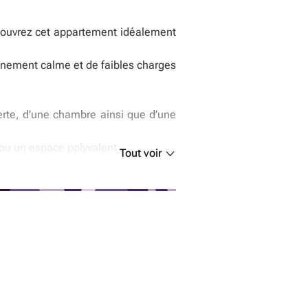
couvrez cet appartement idéalement
onnement calme et de faibles charges
erte, d’une chambre ainsi que d’une
ou un espace polyvalent.
Tout voir
gaz, compteur de passage pour l’eau
gage de tranquillité pour les années
d’informations.