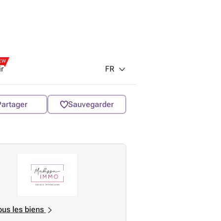
EW
FR
ir
Partager
Sauvegarder
ous les biens