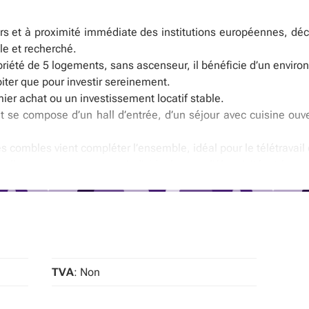
s et à proximité immédiate des institutions européennes, dé
ble et recherché.
priété de 5 logements, sans ascenseur, il bénéficie d’un envir
iter que pour investir sereinement.
ier achat ou un investissement locatif stable.
 se compose d’un hall d’entrée, d’un séjour avec cuisine ouv
combles vient compléter l’ensemble, idéal pour le télétravail 
uelle au gaz, compteurs individuels pour l’électricité et le 
rme.
niche et de la façade avant ont été réalisés en 2021 — un réel 
s à la vente au sein de l’immeuble — contactez-nous pour plus 
ez directement rendez-vous en ligne via
www.mahssa.immo
TVA
: Non