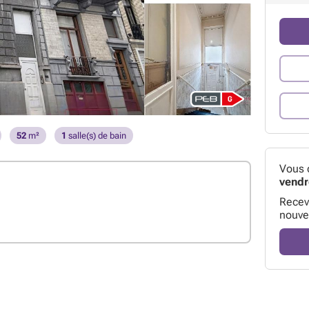
52
m²
1
salle(s) de bain
Vous 
vendr
Receve
nouve