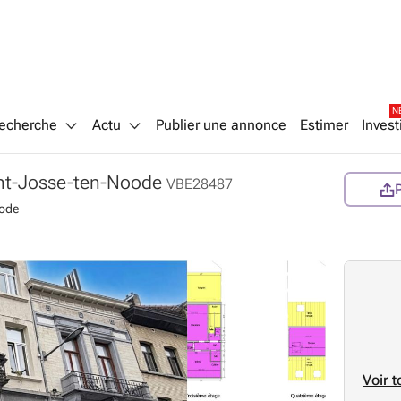
N
echerche
Actu
Publier une annonce
Estimer
Invest
int-Josse-ten-Noode
VBE28487
oode
Voir t