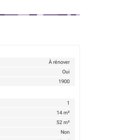
À rénover
Oui
1900
1
14 m²
52 m²
Non