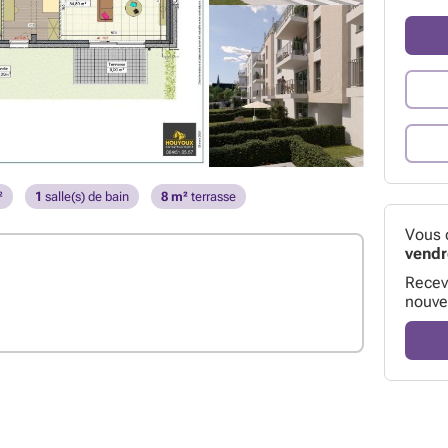
²
1
salle(s) de bain
8 m²
terrasse
Vous 
vendr
Receve
nouve