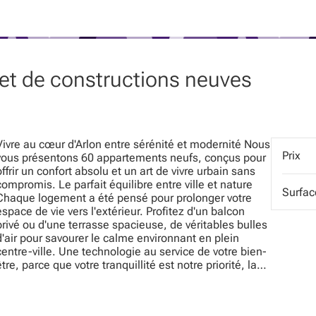
ojet de constructions neuves
Vivre au cœur d'Arlon entre sérénité et modernité Nous
Prix
vous présentons 60 appartements neufs, conçus pour
offrir un confort absolu et un art de vivre urbain sans
compromis. Le parfait équilibre entre ville et nature
Surfac
Chaque logement a été pensé pour prolonger votre
espace de vie vers l'extérieur. Profitez d'un balcon
privé ou d'une terrasse spacieuse, de véritables bulles
d'air pour savourer le calme environnant en plein
centre-ville. Une technologie au service de votre bien-
être, parce que votre tranquillité est notre priorité, la
résidence bénéficie des dernières avancées
techniques : Isolation thermique de haute
performance : pour un intérieur douillet en hiver, frais