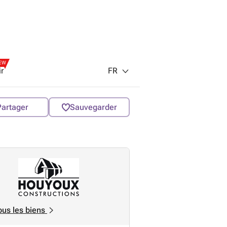
EW
FR
ir
Partager
Sauvegarder
ous les biens