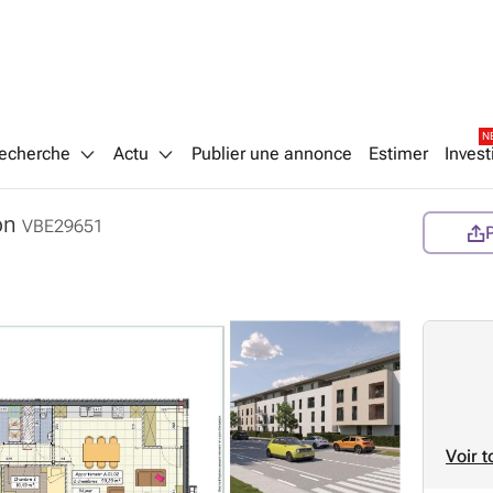
N
echerche
Actu
Publier une annonce
Estimer
Invest
on
VBE29651
Voir t