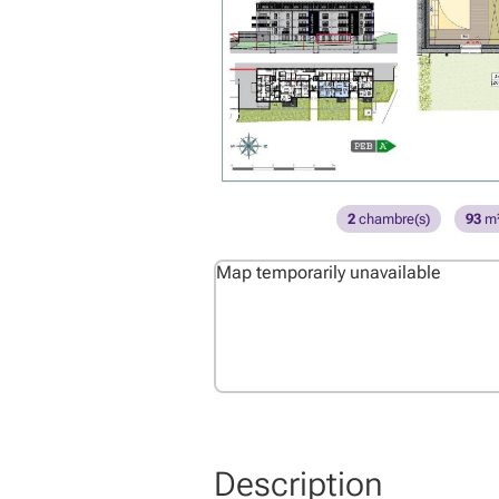
2
chambre(s)
93
m
Map temporarily unavailable
Description