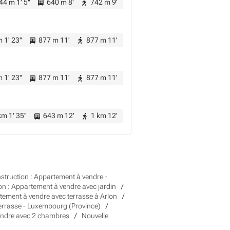
4 m 1' 5''
640 m 8'
742 m 9'
 1' 23''
877 m 11'
877 m 11'
 1' 23''
877 m 11'
877 m 11'
m 1' 35''
643 m 12'
1 km 12'
struction : Appartement à vendre -
on : Appartement à vendre avec jardin
tement à vendre avec terrasse à Arlon
terrasse - Luxembourg (Province)
vendre avec 2 chambres
Nouvelle