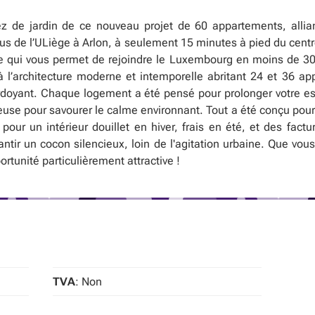
z de jardin de ce nouveau projet de 60 appartements, allia
s de l’ULiège à Arlon, à seulement 15 minutes à pied du centre-
ble qui vous permet de rejoindre le Luxembourg en moins de 3
’architecture moderne et intemporelle abritant 24 et 36 ap
erdoyant. Chaque logement a été pensé pour prolonger votre espa
use pour savourer le calme environnant. Tout a été conçu pour v
ur un intérieur douillet en hiver, frais en été, et des factur
ntir un cocon silencieux, loin de l'agitation urbaine. Que vous
tunité particulièrement attractive !
TVA
: Non