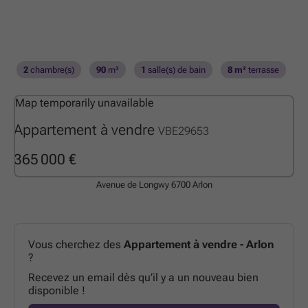
2
chambre(s)
90
m²
1
salle(s) de bain
8 m²
terrasse
Map temporarily unavailable
Appartement à vendre
VBE29653
365 000 €
Avenue de Longwy
6700 Arlon
Vous cherchez des
Appartement à vendre - Arlon
?
Recevez un email dès qu’il y a un nouveau bien
disponible !