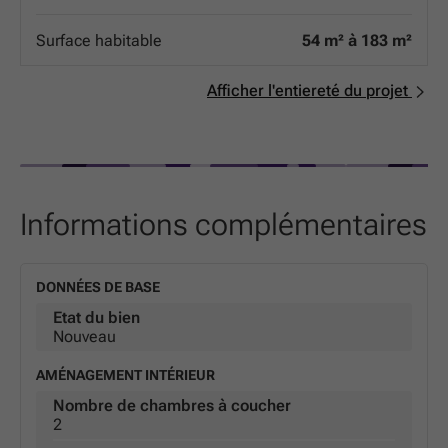
hiver, frais en été, et des factures d'énergie maîtrisées.
Isolation phonique de pointe : pour vous garantir un
Surface habitable
54 m² à 183 m²
cocon de silence, loin de l'agitation urbaine. Que vous
soyez une famille ou un investisseur, ces appartements
allient esthétique contemporaine et durabilité au cœur
Afficher l'entiereté du projet
de l'une des villes les plus dynamiques de la région. Ne
manquez pas l'opportunité de devenir propriétaire d'une
adresse de référence à Arlon.
Informations complémentaires
DONNÉES DE BASE
Etat du bien
Nouveau
AMÉNAGEMENT INTÉRIEUR
Nombre de chambres à coucher
2