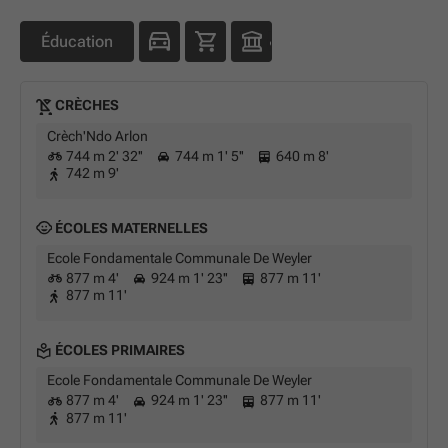
Éducation
CRÈCHES
Crèch'Ndo Arlon
744 m 2' 32''
744 m 1' 5''
640 m 8'
742 m 9'
ÉCOLES MATERNELLES
Ecole Fondamentale Communale De Weyler
877 m 4'
924 m 1' 23''
877 m 11'
877 m 11'
ÉCOLES PRIMAIRES
Ecole Fondamentale Communale De Weyler
877 m 4'
924 m 1' 23''
877 m 11'
877 m 11'