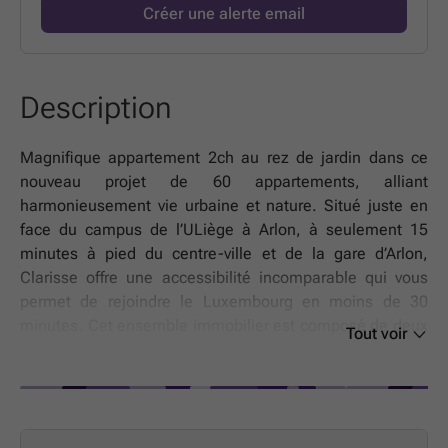
Créer une alerte email
Description
Magnifique appartement 2ch au rez de jardin dans ce
nouveau projet de 60 appartements, alliant
harmonieusement vie urbaine et nature. Situé juste en
face du campus de l’ULiège à Arlon, à seulement 15
minutes à pied du centre-ville et de la gare d’Arlon,
Clarisse offre une accessibilité incomparable qui vous
permet de rejoindre le Luxembourg en moins de 30
minutes. Cet ensemble immobilier est composé de deux
Tout voir
immeubles à l’architecture moderne et intemporelle
abritant 24 et 36 appartements. Les abords végétalisés
offrent un cadre de vie serein et verdoyant. Chaque
logement a été pensé pour prolonger votre espace de vie
vers l'extérieur. Profitez d'un balcon ou d'une terrasse