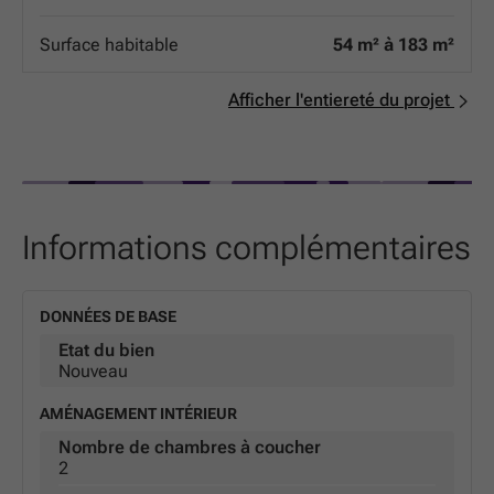
hiver, frais en été, et des factures d'énergie maîtrisées.
Isolation phonique de pointe : pour vous garantir un
Surface habitable
54 m² à 183 m²
cocon de silence, loin de l'agitation urbaine. Que vous
soyez une famille ou un investisseur, ces appartements
allient esthétique contemporaine et durabilité au cœur
Afficher l'entiereté du projet
de l'une des villes les plus dynamiques de la région. Ne
manquez pas l'opportunité de devenir propriétaire d'une
adresse de référence à Arlon.
Informations complémentaires
DONNÉES DE BASE
Etat du bien
Nouveau
AMÉNAGEMENT INTÉRIEUR
Nombre de chambres à coucher
2