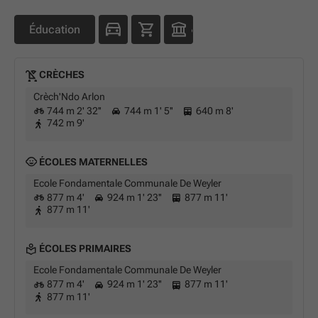
Éducation
CRÈCHES
Crèch'Ndo Arlon
744 m 2' 32''
744 m 1' 5''
640 m 8'
742 m 9'
ÉCOLES MATERNELLES
Ecole Fondamentale Communale De Weyler
877 m 4'
924 m 1' 23''
877 m 11'
877 m 11'
ÉCOLES PRIMAIRES
Ecole Fondamentale Communale De Weyler
877 m 4'
924 m 1' 23''
877 m 11'
877 m 11'