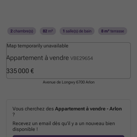
2
chambre(s)
82
m²
1
salle(s) de bain
8 m²
terrasse
Map temporarily unavailable
Appartement à vendre
VBE29654
335 000 €
Avenue de Longwy
6700 Arlon
Vous cherchez des
Appartement à vendre - Arlon
?
Recevez un email dès qu’il y a un nouveau bien
disponible !