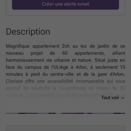
Créer une alerte email
Description
Magnifique appartement 2ch au rez de jardin de ce
nouveau projet de 60 appartements, alliant
harmonieusement vie urbaine et nature. Situé juste en
face du campus de l’ULiège à Arlon, à seulement 15
minutes à pied du centre-ville et de la gare d’Arlon,
Clarisse offre une accessibilité incomparable qui vous
permet de rejoindre le Luxembourg en moins de 30
minutes. Cet ensemble immobilier est composé de deux
Tout voir
immeubles à l’architecture moderne et intemporelle
abritant 24 et 36 appartements. Les abords végétalisés
offrent un cadre de vie serein et verdoyant. Chaque
logement a été pensé pour prolonger votre espace de vie
vers l'extérieur. Profitez d'un balcon ou d'une terrasse