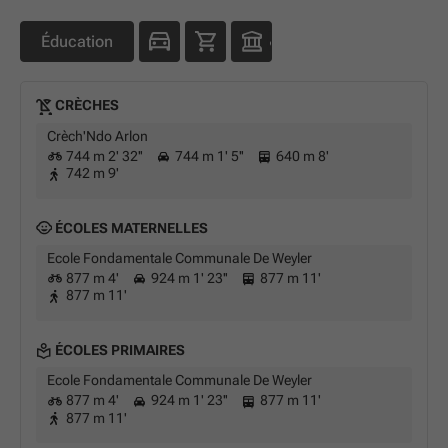
Éducation
CRÈCHES
Crèch'Ndo Arlon
744 m 2' 32''
744 m 1' 5''
640 m 8'
742 m 9'
ÉCOLES MATERNELLES
Ecole Fondamentale Communale De Weyler
877 m 4'
924 m 1' 23''
877 m 11'
877 m 11'
ÉCOLES PRIMAIRES
Ecole Fondamentale Communale De Weyler
877 m 4'
924 m 1' 23''
877 m 11'
877 m 11'