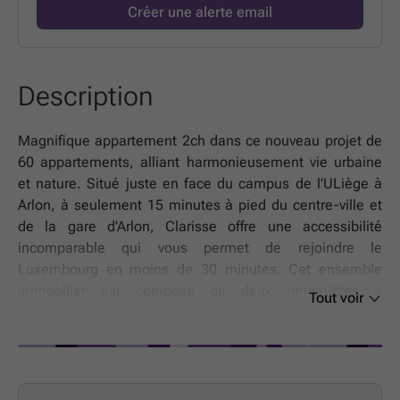
Créer une alerte email
Description
Magnifique appartement 2ch dans ce nouveau projet de
60 appartements, alliant harmonieusement vie urbaine
et nature. Situé juste en face du campus de l’ULiège à
Arlon, à seulement 15 minutes à pied du centre-ville et
de la gare d’Arlon, Clarisse offre une accessibilité
incomparable qui vous permet de rejoindre le
Luxembourg en moins de 30 minutes. Cet ensemble
immobilier est composé de deux immeubles à
Tout voir
l’architecture moderne et intemporelle abritant 24 et 36
appartements. Les abords végétalisés offrent un cadre
de vie serein et verdoyant. Chaque logement a été pensé
pour prolonger votre espace de vie vers l'extérieur.
Profitez d'un balcon ou d'une terrasse spacieuse pour