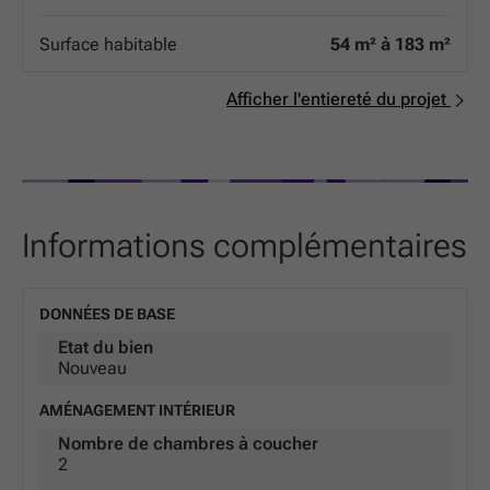
hiver, frais en été, et des factures d'énergie maîtrisées.
Isolation phonique de pointe : pour vous garantir un
Surface habitable
54 m² à 183 m²
cocon de silence, loin de l'agitation urbaine. Que vous
soyez une famille ou un investisseur, ces appartements
allient esthétique contemporaine et durabilité au cœur
Afficher l'entiereté du projet
de l'une des villes les plus dynamiques de la région. Ne
manquez pas l'opportunité de devenir propriétaire d'une
adresse de référence à Arlon.
Informations complémentaires
DONNÉES DE BASE
Etat du bien
Nouveau
AMÉNAGEMENT INTÉRIEUR
Nombre de chambres à coucher
2