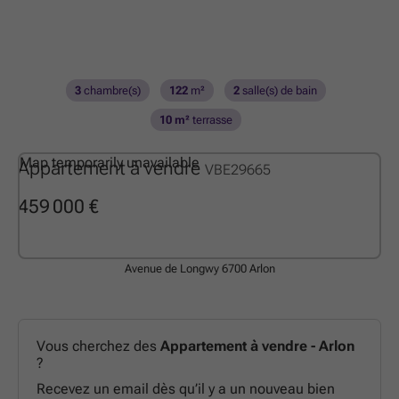
3
chambre(s)
122
m²
2
salle(s) de bain
10 m²
terrasse
Map temporarily unavailable
Appartement à vendre
VBE29665
459 000 €
Avenue de Longwy
6700 Arlon
Vous cherchez des
Appartement à vendre - Arlon
?
Recevez un email dès qu’il y a un nouveau bien