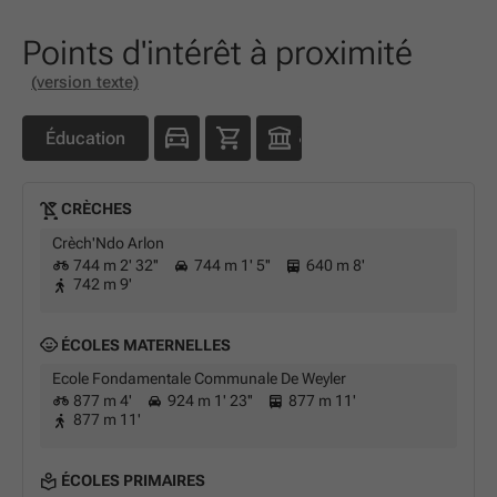
Points d'intérêt à proximité
(version texte)
Éducation
CRÈCHES
Crèch'Ndo Arlon
744 m 2' 32''
744 m 1' 5''
640 m 8'
742 m 9'
ÉCOLES MATERNELLES
Ecole Fondamentale Communale De Weyler
877 m 4'
924 m 1' 23''
877 m 11'
877 m 11'
ÉCOLES PRIMAIRES