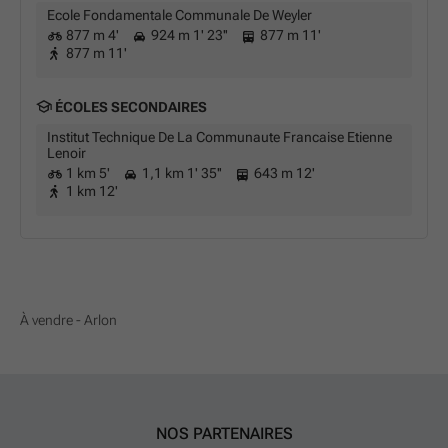
Ecole Fondamentale Communale De Weyler
877 m 4'
924 m 1' 23''
877 m 11'
877 m 11'
ÉCOLES SECONDAIRES
Institut Technique De La Communaute Francaise Etienne
Lenoir
1 km 5'
1,1 km 1' 35''
643 m 12'
1 km 12'
À vendre - Arlon
NOS PARTENAIRES