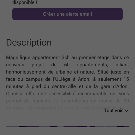
disponible !
Créer une alerte email
Description
Magnifique appartement 3ch au premier étage dans ce
nouveau projet de 60 appartements, alliant
harmonieusement vie urbaine et nature. Situé juste en
face du campus de l’ULiège à Arlon, à seulement 15
minutes à pied du centre-ville et de la gare d’Arlon,
Clarisse offre une accessibilité incomparable qui vous
permet de rejoindre le Luxembourg en moins de 30
minutes. Cet ensemble immobilier est composé de deux
Tout voir
immeubles à l’architecture moderne et intemporelle
abritant 24 et 36 appartements. Les abords végétalisés
offrent un cadre de vie serein et verdoyant. Chaque