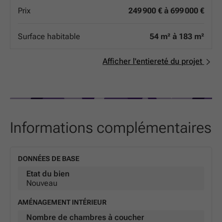
des dernières avancées techniques : Isolation thermique
Prix
249 900 € à 699 000 €
de haute performance : pour un intérieur douillet en
hiver, frais en été, et des factures d'énergie maîtrisées.
Isolation phonique de pointe : pour vous garantir un
Surface habitable
54 m² à 183 m²
cocon de silence, loin de l'agitation urbaine. Que vous
soyez une famille ou un investisseur, ces appartements
allient esthétique contemporaine et durabilité au cœur
Afficher l'entiereté du projet
de l'une des villes les plus dynamiques de la région. Ne
manquez pas l'opportunité de devenir propriétaire d'une
adresse de référence à Arlon.
Informations complémentaires
DONNÉES DE BASE
Etat du bien
Nouveau
AMÉNAGEMENT INTÉRIEUR
Nombre de chambres à coucher