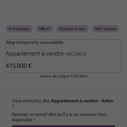
2
chambre(s)
105
m²
2
salle(s) de bain
9 m²
terrasse
Map temporarily unavailable
Appartement à vendre
VBE29673
415 000 €
Avenue de Longwy
6700 Arlon
Vous cherchez des
Appartement à vendre - Arlon
?
Recevez un email dès qu’il y a un nouveau bien
disponible !