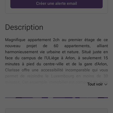
Créer une alerte email
Description
Magnifique appartement 2ch au premier étage de ce
nouveau projet de 60 appartements, alliant
harmonieusement vie urbaine et nature. Situé juste en
face du campus de l’ULiège à Arlon, à seulement 15
minutes à pied du centre-ville et de la gare d’Arlon,
Clarisse offre une accessibilité incomparable qui vous
permet de rejoindre le Luxembourg en moins de 30
minutes. Cet ensemble immobilier est composé de deux
Tout voir
immeubles à l’architecture moderne et intemporelle
abritant 24 et 36 appartements. Les abords végétalisés
offrent un cadre de vie serein et verdoyant. Chaque
logement a été pensé pour prolonger votre espace de vie
vers l'extérieur. Profitez d'un balcon ou d'une terrasse