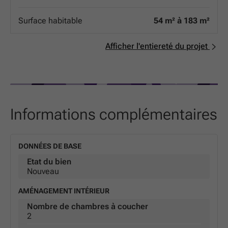
hiver, frais en été, et des factures d'énergie maîtrisées.
Isolation phonique de pointe : pour vous garantir un
Surface habitable
54 m² à 183 m²
cocon de silence, loin de l'agitation urbaine. Que vous
soyez une famille ou un investisseur, ces appartements
allient esthétique contemporaine et durabilité au cœur
Afficher l'entiereté du projet
de l'une des villes les plus dynamiques de la région. Ne
manquez pas l'opportunité de devenir propriétaire d'une
adresse de référence à Arlon.
Informations complémentaires
DONNÉES DE BASE
Etat du bien
Nouveau
AMÉNAGEMENT INTÉRIEUR
Nombre de chambres à coucher
2