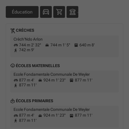
Éducation
CRÈCHES
Crèch'Ndo Arlon
744 m 2' 32''
744 m 1' 5''
640 m 8'
742 m 9'
ÉCOLES MATERNELLES
Ecole Fondamentale Communale De Weyler
877 m 4'
924 m 1' 23''
877 m 11'
877 m 11'
ÉCOLES PRIMAIRES
Ecole Fondamentale Communale De Weyler
877 m 4'
924 m 1' 23''
877 m 11'
877 m 11'