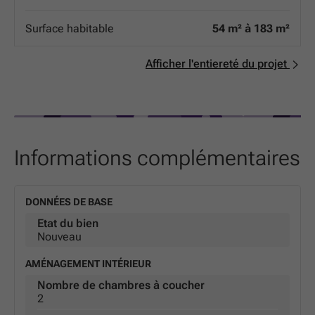
hiver, frais en été, et des factures d'énergie maîtrisées.
Isolation phonique de pointe : pour vous garantir un
Surface habitable
54 m² à 183 m²
cocon de silence, loin de l'agitation urbaine. Que vous
soyez une famille ou un investisseur, ces appartements
allient esthétique contemporaine et durabilité au cœur
Afficher l'entiereté du projet
de l'une des villes les plus dynamiques de la région. Ne
manquez pas l'opportunité de devenir propriétaire d'une
adresse de référence à Arlon.
Informations complémentaires
DONNÉES DE BASE
Etat du bien
Nouveau
AMÉNAGEMENT INTÉRIEUR
Nombre de chambres à coucher
2