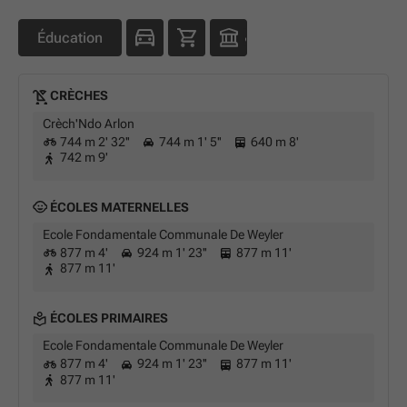
Éducation
CRÈCHES
Crèch'Ndo Arlon
744 m 2' 32''
744 m 1' 5''
640 m 8'
742 m 9'
ÉCOLES MATERNELLES
Ecole Fondamentale Communale De Weyler
877 m 4'
924 m 1' 23''
877 m 11'
877 m 11'
ÉCOLES PRIMAIRES
Ecole Fondamentale Communale De Weyler
877 m 4'
924 m 1' 23''
877 m 11'
877 m 11'