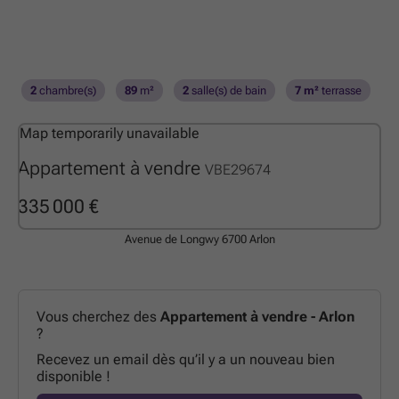
2
chambre(s)
89
m²
2
salle(s) de bain
7 m²
terrasse
Map temporarily unavailable
Appartement à vendre
VBE29674
335 000 €
Avenue de Longwy
6700 Arlon
Vous cherchez des
Appartement à vendre - Arlon
?
Recevez un email dès qu’il y a un nouveau bien
disponible !