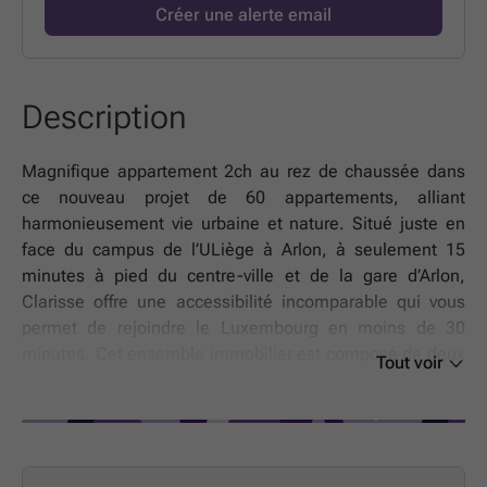
Créer une alerte email
Description
Magnifique appartement 2ch au rez de chaussée dans
ce nouveau projet de 60 appartements, alliant
harmonieusement vie urbaine et nature. Situé juste en
face du campus de l’ULiège à Arlon, à seulement 15
minutes à pied du centre-ville et de la gare d’Arlon,
Clarisse offre une accessibilité incomparable qui vous
permet de rejoindre le Luxembourg en moins de 30
minutes. Cet ensemble immobilier est composé de deux
Tout voir
immeubles à l’architecture moderne et intemporelle
abritant 24 et 36 appartements. Les abords végétalisés
offrent un cadre de vie serein et verdoyant. Chaque
logement a été pensé pour prolonger votre espace de vie
vers l'extérieur. Profitez d'un balcon ou d'une terrasse