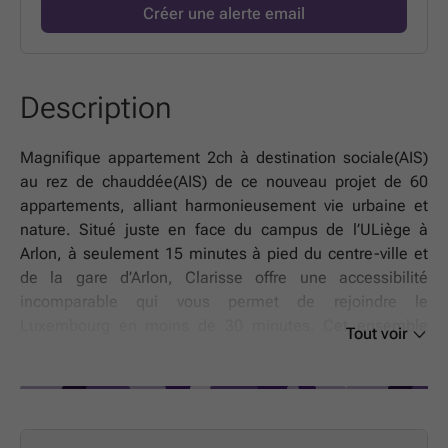
Créer une alerte email
Description
Magnifique appartement 2ch à destination sociale(AIS)
au rez de chauddée(AIS) de ce nouveau projet de 60
appartements, alliant harmonieusement vie urbaine et
nature. Situé juste en face du campus de l’ULiège à
Arlon, à seulement 15 minutes à pied du centre-ville et
de la gare d’Arlon, Clarisse offre une accessibilité
incomparable qui vous permet de rejoindre le
Luxembourg en moins de 30 minutes. Cet ensemble
Tout voir
immobilier est composé de deux immeubles à
l’architecture moderne et intemporelle abritant 24 et 36
appartements. Les abords végétalisés offrent un cadre
de vie serein et verdoyant. Chaque logement a été pensé
pour prolonger votre espace de vie vers l'extérieur.