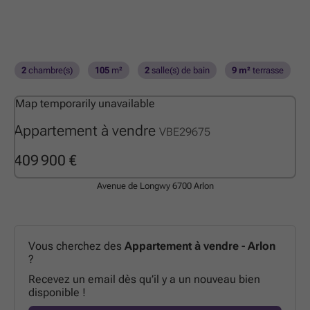
2
chambre(s)
105
m²
2
salle(s) de bain
9 m²
terrasse
Map temporarily unavailable
Appartement à vendre
VBE29675
409 900 €
Avenue de Longwy
6700 Arlon
Vous cherchez des
Appartement à vendre - Arlon
?
Recevez un email dès qu’il y a un nouveau bien
disponible !