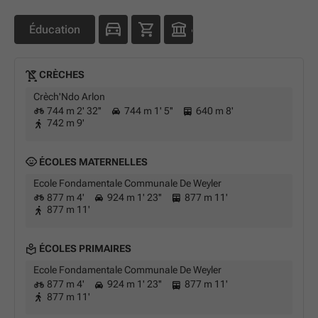
Éducation
CRÈCHES
Crèch'Ndo Arlon
744 m 2' 32''
744 m 1' 5''
640 m 8'
742 m 9'
ÉCOLES MATERNELLES
Ecole Fondamentale Communale De Weyler
877 m 4'
924 m 1' 23''
877 m 11'
877 m 11'
ÉCOLES PRIMAIRES
Ecole Fondamentale Communale De Weyler
877 m 4'
924 m 1' 23''
877 m 11'
877 m 11'