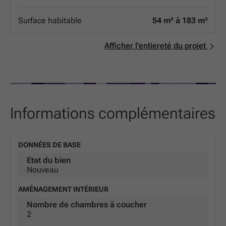
hiver, frais en été, et des factures d'énergie maîtrisées.
Isolation phonique de pointe : pour vous garantir un
Surface habitable
54 m² à 183 m²
cocon de silence, loin de l'agitation urbaine. Que vous
soyez une famille ou un investisseur, ces appartements
allient esthétique contemporaine et durabilité au cœur
Afficher l'entiereté du projet
de l'une des villes les plus dynamiques de la région. Ne
manquez pas l'opportunité de devenir propriétaire d'une
adresse de référence à Arlon.
Informations complémentaires
DONNÉES DE BASE
Etat du bien
Nouveau
AMÉNAGEMENT INTÉRIEUR
Nombre de chambres à coucher
2