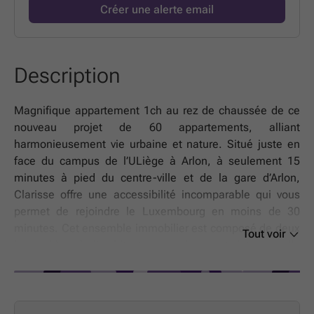
Créer une alerte email
Description
Magnifique appartement 1ch au rez de chaussée de ce
nouveau projet de 60 appartements, alliant
harmonieusement vie urbaine et nature. Situé juste en
face du campus de l’ULiège à Arlon, à seulement 15
minutes à pied du centre-ville et de la gare d’Arlon,
Clarisse offre une accessibilité incomparable qui vous
permet de rejoindre le Luxembourg en moins de 30
minutes. Cet ensemble immobilier est composé de deux
Tout voir
immeubles à l’architecture moderne et intemporelle
abritant 24 et 36 appartements. Les abords végétalisés
offrent un cadre de vie serein et verdoyant. Chaque
logement a été pensé pour prolonger votre espace de vie
vers l'extérieur. Profitez d'un balcon ou d'une terrasse