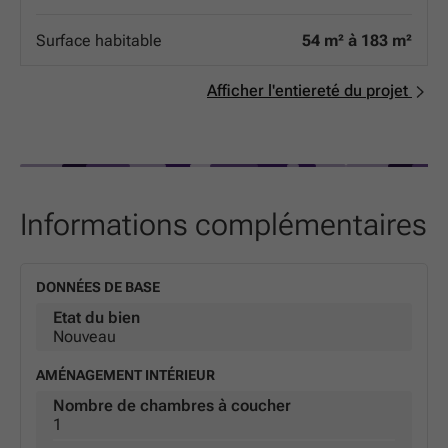
hiver, frais en été, et des factures d'énergie maîtrisées.
Isolation phonique de pointe : pour vous garantir un
Surface habitable
54 m² à 183 m²
cocon de silence, loin de l'agitation urbaine. Que vous
soyez une famille ou un investisseur, ces appartements
allient esthétique contemporaine et durabilité au cœur
Afficher l'entiereté du projet
de l'une des villes les plus dynamiques de la région. Ne
manquez pas l'opportunité de devenir propriétaire d'une
adresse de référence à Arlon.
Informations complémentaires
DONNÉES DE BASE
Etat du bien
Nouveau
AMÉNAGEMENT INTÉRIEUR
Nombre de chambres à coucher
1