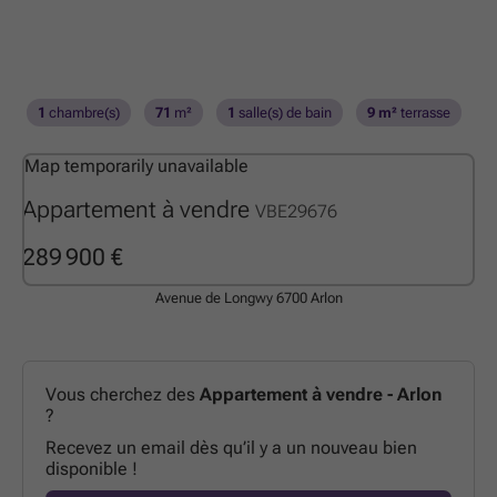
1
chambre(s)
71
m²
1
salle(s) de bain
9 m²
terrasse
Map temporarily unavailable
Appartement à vendre
VBE29676
289 900 €
Avenue de Longwy
6700 Arlon
Vous cherchez des
Appartement à vendre - Arlon
?
Recevez un email dès qu’il y a un nouveau bien
disponible !