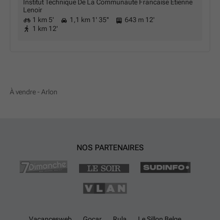
Institut Technique De La Communaute Francaise Etienne
Lenoir
1 km 5'
1,1 km 1' 35''
643 m 12'
1 km 12'
À vendre - Arlon
NOS PARTENAIRES
Vacancesweb
Gocar
Rula
Le Sillon Belge