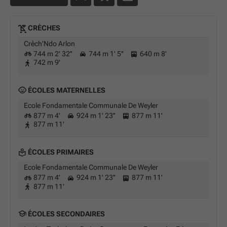
CRÈCHES
Crèch'Ndo Arlon
744 m 2' 32''
744 m 1' 5''
640 m 8'
742 m 9'
ÉCOLES MATERNELLES
Ecole Fondamentale Communale De Weyler
877 m 4'
924 m 1' 23''
877 m 11'
877 m 11'
ÉCOLES PRIMAIRES
Ecole Fondamentale Communale De Weyler
877 m 4'
924 m 1' 23''
877 m 11'
877 m 11'
ÉCOLES SECONDAIRES