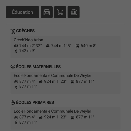
Éducation
CRÈCHES
Crèch'Ndo Arlon
744 m 2' 32''
744 m 1' 5''
640 m 8'
742 m 9'
ÉCOLES MATERNELLES
Ecole Fondamentale Communale De Weyler
877 m 4'
924 m 1' 23''
877 m 11'
877 m 11'
ÉCOLES PRIMAIRES
Ecole Fondamentale Communale De Weyler
877 m 4'
924 m 1' 23''
877 m 11'
877 m 11'