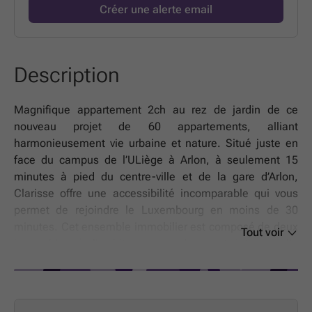
Créer une alerte email
Description
Magnifique appartement 2ch au rez de jardin de ce
nouveau projet de 60 appartements, alliant
harmonieusement vie urbaine et nature. Situé juste en
face du campus de l’ULiège à Arlon, à seulement 15
minutes à pied du centre-ville et de la gare d’Arlon,
Clarisse offre une accessibilité incomparable qui vous
permet de rejoindre le Luxembourg en moins de 30
minutes. Cet ensemble immobilier est composé de deux
Tout voir
immeubles à l’architecture moderne et intemporelle
abritant 24 et 36 appartements. Les abords végétalisés
offrent un cadre de vie serein et verdoyant. Chaque
logement a été pensé pour prolonger votre espace de vie
vers l'extérieur. Profitez d'un balcon ou d'une terrasse