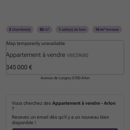
2
chambre(s)
85
m²
1
salle(s) de bain
10 m²
terrasse
Map temporarily unavailable
Appartement à vendre
VBE29680
345 000 €
Avenue de Longwy
6700 Arlon
Vous cherchez des
Appartement à vendre - Arlon
?
Recevez un email dès qu’il y a un nouveau bien
disponible !