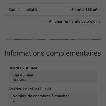
hiver, frais en été, et des factures d'énergie maîtrisées.
Isolation phonique de pointe : pour vous garantir un
Surface habitable
54 m² à 183 m²
cocon de silence, loin de l'agitation urbaine. Que vous
soyez une famille ou un investisseur, ces appartements
allient esthétique contemporaine et durabilité au cœur
Afficher l'entiereté du projet
de l'une des villes les plus dynamiques de la région. Ne
manquez pas l'opportunité de devenir propriétaire d'une
adresse de référence à Arlon.
Informations complémentaires
DONNÉES DE BASE
Etat du bien
Nouveau
AMÉNAGEMENT INTÉRIEUR
Nombre de chambres à coucher
2