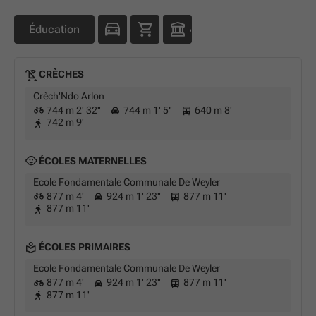
Éducation
CRÈCHES
Crèch'Ndo Arlon
744 m 2' 32''
744 m 1' 5''
640 m 8'
742 m 9'
ÉCOLES MATERNELLES
Ecole Fondamentale Communale De Weyler
877 m 4'
924 m 1' 23''
877 m 11'
877 m 11'
ÉCOLES PRIMAIRES
Ecole Fondamentale Communale De Weyler
877 m 4'
924 m 1' 23''
877 m 11'
877 m 11'