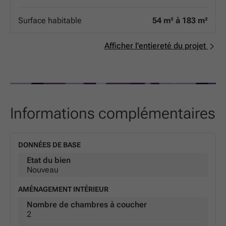
hiver, frais en été, et des factures d'énergie maîtrisées.
Isolation phonique de pointe : pour vous garantir un
Surface habitable
54 m² à 183 m²
cocon de silence, loin de l'agitation urbaine. Que vous
soyez une famille ou un investisseur, ces appartements
allient esthétique contemporaine et durabilité au cœur
Afficher l'entiereté du projet
de l'une des villes les plus dynamiques de la région. Ne
manquez pas l'opportunité de devenir propriétaire d'une
adresse de référence à Arlon.
Informations complémentaires
DONNÉES DE BASE
Etat du bien
Nouveau
AMÉNAGEMENT INTÉRIEUR
Nombre de chambres à coucher
2