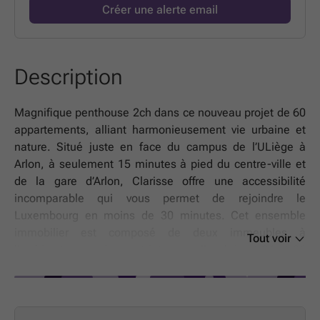
Créer une alerte email
Description
Magnifique penthouse 2ch dans ce nouveau projet de 60
appartements, alliant harmonieusement vie urbaine et
nature. Situé juste en face du campus de l’ULiège à
Arlon, à seulement 15 minutes à pied du centre-ville et
de la gare d’Arlon, Clarisse offre une accessibilité
incomparable qui vous permet de rejoindre le
Luxembourg en moins de 30 minutes. Cet ensemble
immobilier est composé de deux immeubles à
Tout voir
l’architecture moderne et intemporelle abritant 24 et 36
appartements. Les abords végétalisés offrent un cadre
de vie serein et verdoyant. Chaque logement a été pensé
pour prolonger votre espace de vie vers l'extérieur.
Profitez d'un balcon ou d'une terrasse spacieuse pour