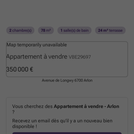
2
chambre(s)
78
m²
1
salle(s) de bain
24 m²
terrasse
Map temporarily unavailable
Appartement à vendre
VBE29697
350 000 €
Avenue de Longwy
6700 Arlon
Vous cherchez des
Appartement à vendre - Arlon
?
Recevez un email dès qu’il y a un nouveau bien
disponible !