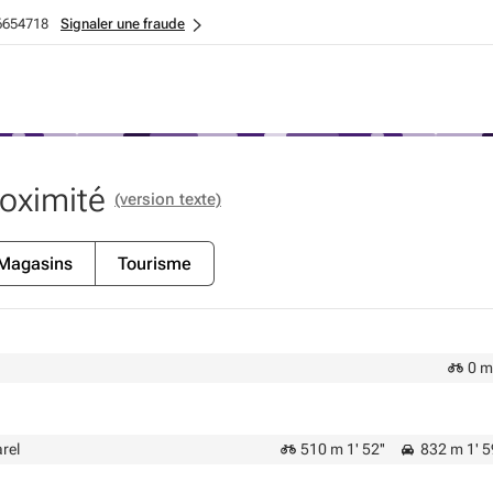
6654718
Signaler une fraude
roximité
(version texte)
Magasins
Tourisme
0 m 
rel
510 m 1' 52''
832 m 1' 5