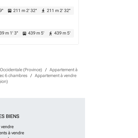
9''
211 m 2' 32''
211 m 2' 32''
9 m 1' 3''
439 m 5'
439 m 5'
Occidentale (Province)
Appartement à
vec 6 chambres
Appartement à vendre
gion)
ES BIENS
 vendre
nts à vendre