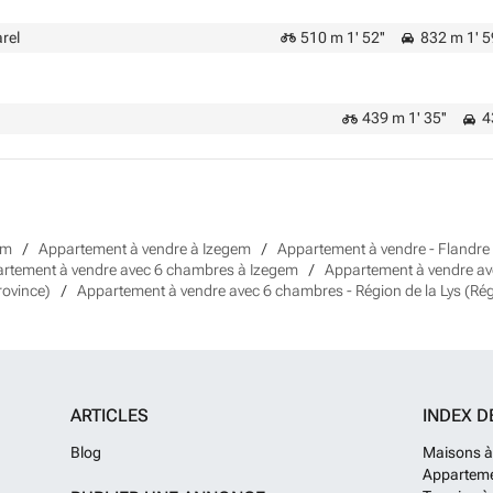
rel
510 m 1' 52''
832 m 1' 5
439 m 1' 35''
43
em
Appartement à vendre à Izegem
Appartement à vendre - Flandre 
rtement à vendre avec 6 chambres à Izegem
Appartement à vendre a
rovince)
Appartement à vendre avec 6 chambres - Région de la Lys (Ré
ARTICLES
INDEX D
Blog
Maisons à
Apparteme