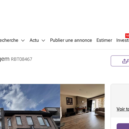
N
echerche
Actu
Publier une annonce
Estimer
Invest
egem
RBT08467
Voir t