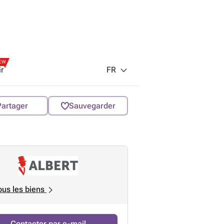
EW
FR
ir
Partager
Sauvegarder
ous les biens
Contacter par e-mail