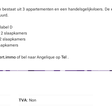
bestaat uit 3 appartementen en een handelsgelijkvloers. De 
uurd.
 label D
 - 2 slaapkamers
- 2 slaapkamers
slaapkamers
ert.immo
of bel naar Angelique op
Tel
.
TVA
: Non