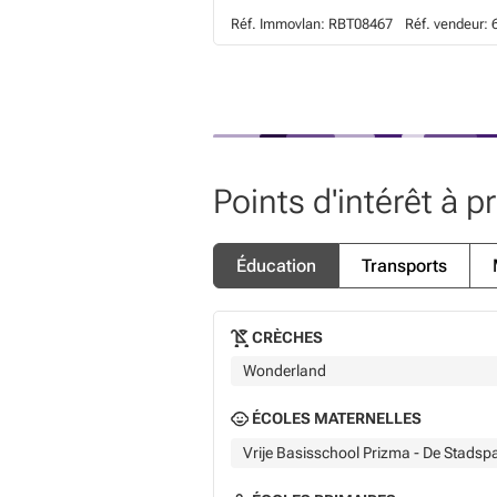
Réf. Immovlan:
RBT08467
Réf. vendeur:
Points d'intérêt à p
Éducation
Transports
CRÈCHES
Wonderland
ÉCOLES MATERNELLES
Vrije Basisschool Prizma - De Stadspa