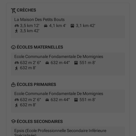
CRÈCHES
La Maison Des Petits Bouts
3,5 km 12'
4,1 km 4'
3,1 km 42'
3,5 km 42'
ÉCOLES MATERNELLES
Ecole Communale Fondamentale De Momignies
632 m 2' 6''
632 m 44''
551 m 8'
632 m 8'
ÉCOLES PRIMAIRES
Ecole Communale Fondamentale De Momignies
632 m 2' 6''
632 m 44''
551 m 8'
632 m 8'
ÉCOLES SECONDAIRES
Epsis (Ecole Professionnelle Secondaire Inférieure
Spécialisée)