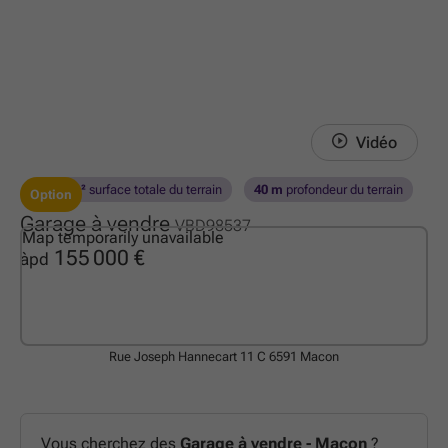
Vidéo
1244 m²
surface totale du terrain
40 m
profondeur du terrain
Option
Garage à vendre
VBD98537
Map temporarily unavailable
155 000 €
àpd
Rue Joseph Hannecart 11 C
6591 Macon
Vous cherchez des
Garage à vendre - Macon
?