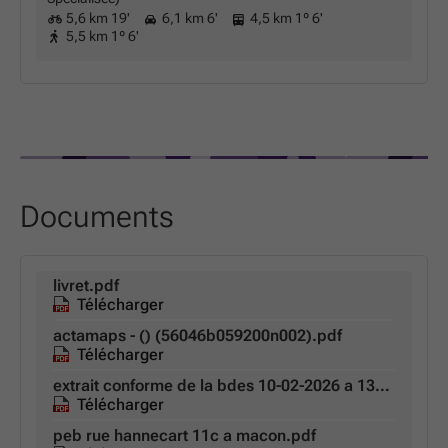
5,6 km 19'
6,1 km 6'
4,5 km 1º 6'
5,5 km 1º 6'
Documents
livret.pdf
Télécharger
actamaps - () (56046b059200n002).pdf
Télécharger
extrait conforme de la bdes 10-02-2026 a 13h14m42s.pdf
Télécharger
peb rue hannecart 11c a macon.pdf