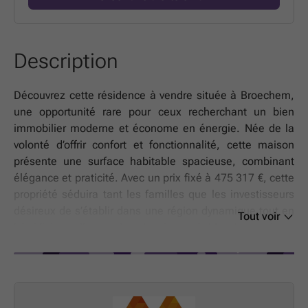
Description
Découvrez cette résidence à vendre située à Broechem,
une opportunité rare pour ceux recherchant un bien
immobilier moderne et économe en énergie. Née de la
volonté d’offrir confort et fonctionnalité, cette maison
présente une surface habitable spacieuse, combinant
élégance et praticité. Avec un prix fixé à 475 317 €, cette
propriété séduira tant les familles que les investisseurs
désireux de s’établir dans une région dynamique tout en
Tout voir
bénéficiant d’un cadre de vie agréable. La maison,
récemment construite et non louée, assure un
investissement sécurisé pour ceux qui souhaitent
acquérir un bien neuf. Ce bien immobilier se caractérise
par ses trois chambres à coucher, parfaites pour