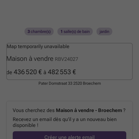
3
chambre(s)
1
salle(s) de bain
jardin
Map temporarily unavailable
Maison à vendre
RBV24027
436 520 €
482 553 €
de
à
Pater Domstraat 33
2520 Broechem
Vous cherchez des
Maison à vendre - Broechem
?
Recevez un email dès qu’il y a un nouveau bien
disponible !
Créer une alerte email