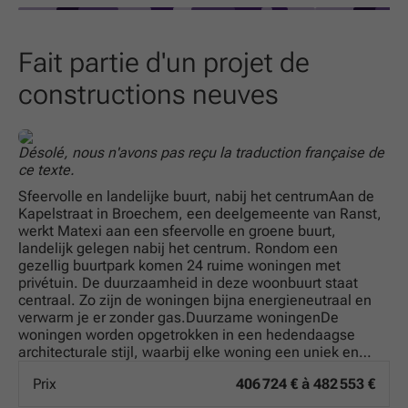
commerces et infrastructures nécessaires au quotidien.
La proximité avec la nature et les espaces verts permet
également aux résidents de profiter d’un environnement
Fait partie d'un projet de
serein. Pour les acheteurs intéressés par cette
constructions neuves
opportunité exceptionnelle, il est conseillé de prendre
contact rapidement. N'hésitez pas à contacter
Christophe Blassieaux au
Tel
ou par email à
Contact
Désolé, nous n'avons pas reçu la traduction française de
pour organiser une visite ou obtenir plus d’informations
ce texte.
sur cette maison neuve située dans la charmante localité
Sfeervolle en landelijke buurt, nabij het centrumAan de
de Broechem.
Kapelstraat in Broechem, een deelgemeente van Ranst,
werkt Matexi aan een sfeervolle en groene buurt,
* Ce texte est généré à partir d’une intelligence artificielle.
landelijk gelegen nabij het centrum. Rondom een
gezellig buurtpark komen 24 ruime woningen met
privétuin. De duurzaamheid in deze woonbuurt staat
centraal. Zo zijn de woningen bijna energieneutraal en
verwarm je er zonder gas.Duurzame woningenDe
woningen worden opgetrokken in een hedendaagse
architecturale stijl, waarbij elke woning een uniek en
kenmerkend karakter krijgt. Er is geen gas nodig om ze
Prix
406 724 € à 482 553 €
te verwarmen. Ze bieden al het moderne comfort,
volgens de recentste normen. Er wordt een mix voorzien