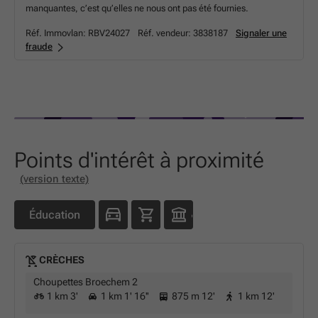
manquantes, c’est qu’elles ne nous ont pas été fournies.
Réf. Immovlan:
RBV24027
Réf. vendeur:
3838187
Signaler une
fraude
Points d'intérêt à proximité
(version texte)
Éducation
CRÈCHES
Choupettes Broechem 2
1 km 3'
1 km 1' 16''
875 m 12'
1 km 12'