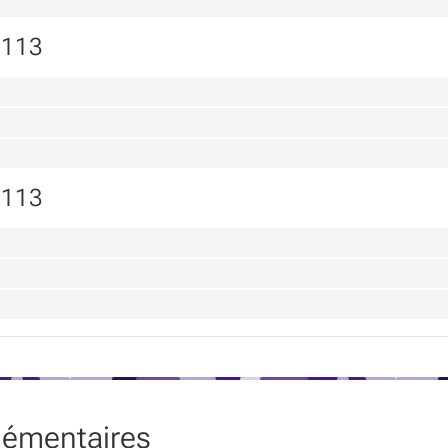
5113
5113
lémentaires