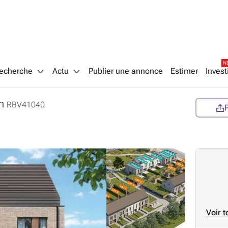
N
echerche
Actu
Publier une annonce
Estimer
Invest
m
RBV41040
Voir t