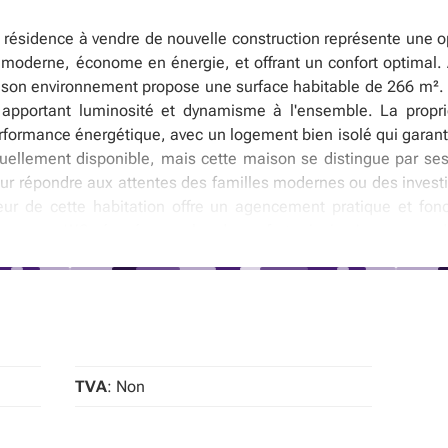
résidence à vendre de nouvelle construction représente une o
 moderne, économe en énergie, et offrant un confort optimal. A
 son environnement propose une surface habitable de 266 m². 
apportant luminosité et dynamisme à l'ensemble. La propr
rformance énergétique, avec un logement bien isolé qui garanti
actuellement disponible, mais cette maison se distingue par se
r répondre aux attentes des familles modernes ou des investis
rieur de cette habitation offre un agencement pratique et fo
e avec un WC séparé pour plus de confort, ainsi qu’un espace d
erte, idéale pour les repas en famille ou entre amis. À l’étag
oderne et un WC séparé. Une buanderie supplémentaire est
 L’espace sous le toit peut être aménagé en option, permettan
illeurs d’un jardin orienté à l’ouest, parfait pour profiter de
 comprenant une place de parking privée et un local pour vélo
résidentielle paisible de Broechem, cette résidence bénéfic
TVA
: Non
s écoles et des infrastructures essentielles. La tranquillité d
idienne tout en offrant un cadre de vie agréable. La maison 
 de toutes les qualités d’un bien neuf dans une région en plein