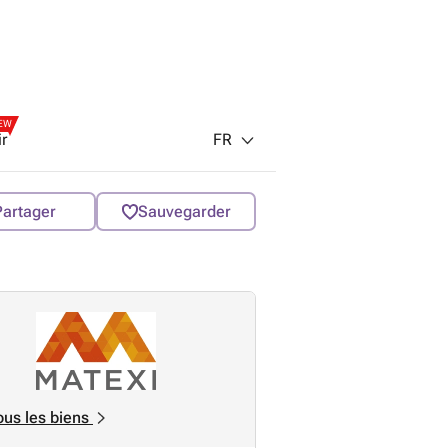
EW
FR
ir
Partager
Sauvegarder
ous les biens