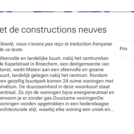
 demande d’informations complémentaires, n’hésitez pas à c
otre disposition pour organiser une visite ou vous accompag
ojet de constructions neuves
cielle.
Désolé, nous n'avons pas reçu la traduction française
Prix
de ce texte.
Sfeervolle en landelijke buurt, nabij het centrumAan
de Kapelstraat in Broechem, een deelgemeente van
Ranst, werkt Matexi aan een sfeervolle en groene
buurt, landelijk gelegen nabij het centrum. Rondom
een gezellig buurtpark komen 24 ruime woningen met
privétuin. De duurzaamheid in deze woonbuurt staat
centraal. Zo zijn de woningen bijna energieneutraal en
verwarm je er zonder gas.Duurzame woningenDe
woningen worden opgetrokken in een hedendaagse
architecturale stijl, waarbij elke woning een uniek en
kenmerkend karakter krijgt. Er is geen gas nodig om
ze te verwarmen. Ze bieden al het moderne comfort,
volgens de recentste normen. Er wordt een mix
voorzien met 3, 4 of 5 slaapkamers.Autovrije sfeervolle