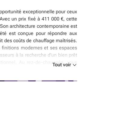
pportunité exceptionnelle pour ceux
vec un prix fixé à 411 000 €, cette
Son architecture contemporaine est
iété est conçue pour répondre aux
t des coûts de chauffage maîtrisés.
s finitions modernes et ses espaces
seurs à la recherche d’un bien prêt
nctionnel. Au rez-de-chaussée, vous
Tout voir
e vie spacieux qui combine salon et
e, la maison comporte trois chambres
 également prévue, apportant une
t ainsi d’adapter la propriété selon
s après-midis ensoleillés, ainsi que
s, renforçant la praticité de cette
ie d’un emplacement stratégique, à
u quartier alliée à la proximité des
est idéale pour des familles ou des
 développement. Pour découvrir cette