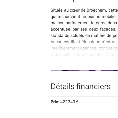
Située au cœur de Broechem, cette 
qui recherchent un bien immobilier
maison parfaitement intégrée dans
accentuée par ses deux façades, 
standards actuels en matière de pe
Aucun certificat électrique n’est 
intelligemment agencés, conçus pou
à accueillir ses occupants. L’inté
découvrirez une entrée accueillant
salle à manger avec une cuisine ouv
lumineuses, une salle de bain m
commodité appréciable au quotidien.
Détails financiers
ses besoins. La maison dispose par a
d’un espace dédié au stationnement
demeure. Localisée dans une zone 
Prix
: 422 340 €
proximité des commodités locales, de
axes routiers facilite la vie quot
investisseurs souhaitant bénéficier