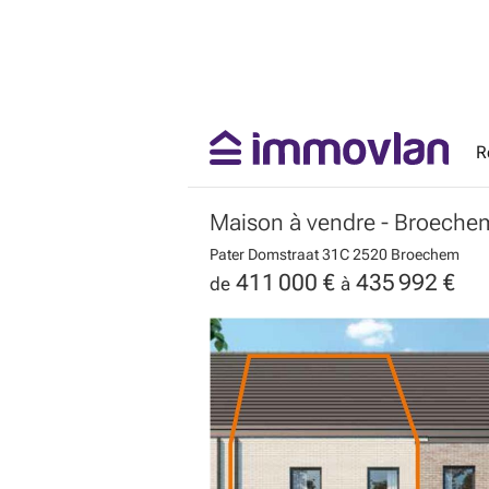
R
Maison à vendre
- Broeche
Pater Domstraat 31C
2520 Broechem
411 000 €
435 992 €
de
à