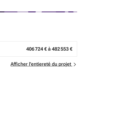
ontacter notre équipe au
Tel
ou par
ner dans votre projet immobilier à
406 724 € à 482 553 €
Afficher l'entiereté du projet