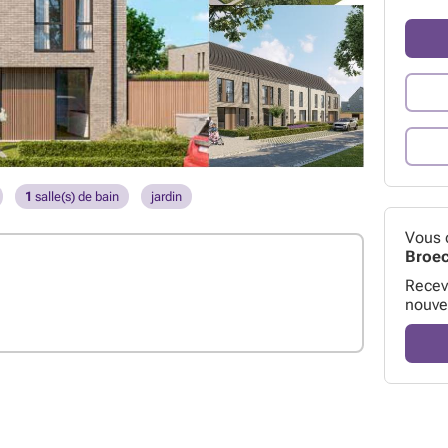
1
salle(s) de bain
jardin
Vous 
Broe
Receve
nouve