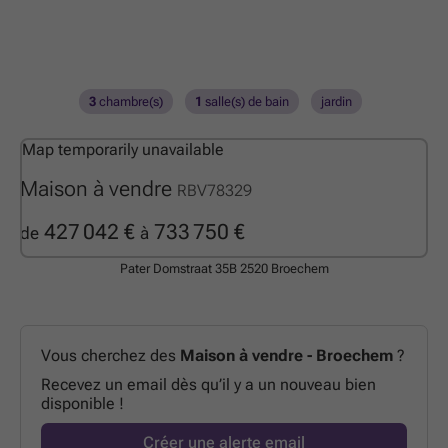
3
chambre(s)
1
salle(s) de bain
jardin
Map temporarily unavailable
Maison à vendre
RBV78329
427 042 €
733 750 €
de
à
Pater Domstraat 35B
2520 Broechem
Vous cherchez des
Maison à vendre - Broechem
?
Recevez un email dès qu’il y a un nouveau bien
disponible !
Créer une alerte email