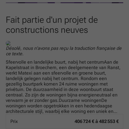
bénéficier d’un environnement résidentiel calme tout en
étant proche des commodités essentielles. La proximité
avec diverses infrastructures facilite la vie quotidienne,
Fait partie d'un projet de
que ce soit pour accéder aux écoles, commerces ou
constructions neuves
services locaux. Pour toute information complémentaire
ou pour organiser une visite, n’hésitez pas à contacter
Christophe Blassieaux par téléphone au
Tel
ou par email
Désolé, nous n'avons pas reçu la traduction française de
à
Contact
. Ne laissez pas passer cette opportunité
ce texte.
d’acquérir une maison moderne dans un cadre agréable,
Sfeervolle en landelijke buurt, nabij het centrumAan de
adaptée aux besoins d’une famille souhaitant s’installer
Kapelstraat in Broechem, een deelgemeente van Ranst,
dans la région de Broechem.
werkt Matexi aan een sfeervolle en groene buurt,
landelijk gelegen nabij het centrum. Rondom een
* Ce texte est généré à partir d’une intelligence
gezellig buurtpark komen 24 ruime woningen met
artificielle.
privétuin. De duurzaamheid in deze woonbuurt staat
centraal. Zo zijn de woningen bijna energieneutraal en
verwarm je er zonder gas.Duurzame woningenDe
woningen worden opgetrokken in een hedendaagse
architecturale stijl, waarbij elke woning een uniek en
kenmerkend karakter krijgt. Er is geen gas nodig om ze
Prix
406 724 € à 482 553 €
te verwarmen. Ze bieden al het moderne comfort,
volgens de recentste normen. Er wordt een mix voorzien