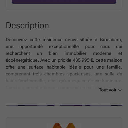
Description
Découvrez cette résidence neuve située à Broechem,
une opportunité exceptionnelle pour ceux qui
recherchent un bien immobilier moderne et
écoénergétique. Avec un prix de 435 995 €, cette maison
offre une surface habitable idéale pour une famille,
comprenant trois chambres spacieuses, une salle de
bains fonctionnelle, ainsi qu’un espace de vie lumineux.
L’aménagement intérieur comprend un hall d’entrée avec
Tout voir
un WC séparé, un séjour convivial, ainsi qu’une cuisine
moderne parfaitement équipée. À l’étage, vous trouverez
les trois chambres, un deuxième WC ainsi qu’une salle
de bain, offrant un confort optimal pour ses occupants.
La propriété bénéficie également d’un espace de