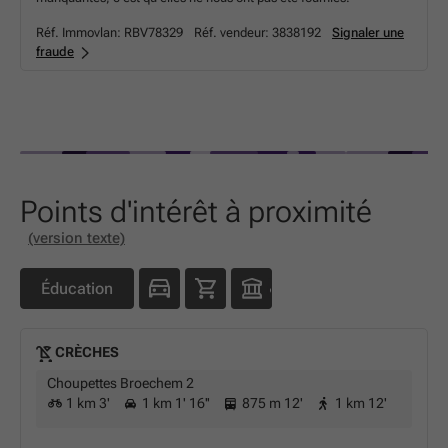
Réf. Immovlan:
RBV78329
Réf. vendeur:
3838192
Signaler une
fraude
Points d'intérêt à proximité
(version texte)
Éducation
CRÈCHES
Choupettes Broechem 2
1 km 3'
1 km 1' 16''
875 m 12'
1 km 12'