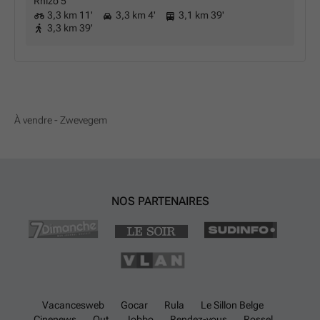
Rhizo 5
3,3 km 11'
3,3 km 4'
3,1 km 39'
3,3 km 39'
À vendre - Zwevegem
NOS PARTENAIRES
Vacancesweb
Gocar
Rula
Le Sillon Belge
Cinenews
Out
Jobbo
Rendez-vous
Rossel