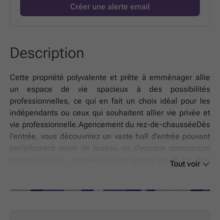
Créer une alerte email
Description
Cette propriété polyvalente et prête à emménager allie
un espace de vie spacieux à des possibilités
professionnelles, ce qui en fait un choix idéal pour les
indépendants ou ceux qui souhaitent allier vie privée et
vie professionnelle.Agencement du rez-de-chausséeDès
l'entrée, vous découvrirez un vaste hall d'entrée pouvant
parfaitement servir de bureau ou d'espace commercial
(environ 45 m²), complété par un garage de 35 m² doté
Tout voir
d'une porte automatique.Ce niveau comprend également
: Des bureaux (environ 40 m²) avec un débarras et des
toilettes séparées ; Une salle à manger lumineuse de
55 m² avec vue sur le jardin et la terrasse ; Une cuisine
entièrement équipée avec un coin petit-déjeuner