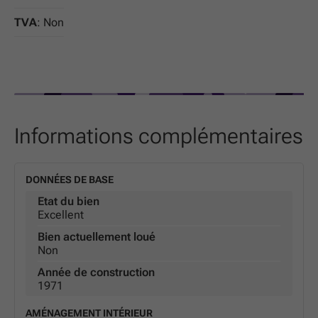
visibilité et emplacement commercialTraduit avec
DeepL.com (version gratuite)
TVA
: Non
Informations complémentaires
DONNÉES DE BASE
Etat du bien
Excellent
Bien actuellement loué
Non
Année de construction
1971
AMÉNAGEMENT INTÉRIEUR