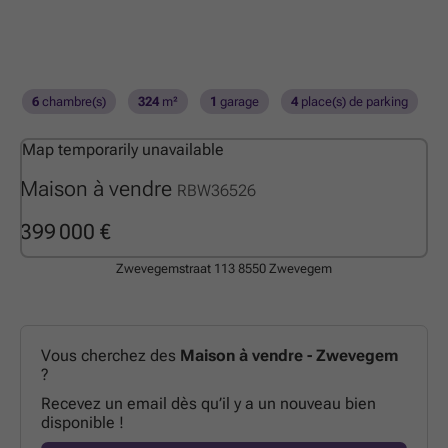
6
chambre(s)
324
m²
1
garage
4
place(s) de parking
Map temporarily unavailable
Maison à vendre
RBW36526
399 000 €
Zwevegemstraat 113
8550 Zwevegem
Vous cherchez des
Maison à vendre - Zwevegem
?
Recevez un email dès qu’il y a un nouveau bien
disponible !