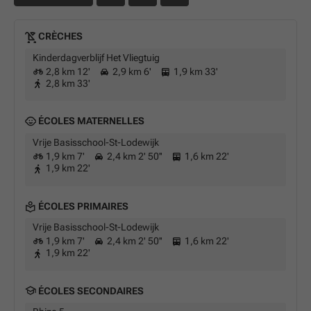
CRÈCHES
Kinderdagverblijf Het Vliegtuig
2,8 km 12'
2,9 km 6'
1,9 km 33'
2,8 km 33'
ÉCOLES MATERNELLES
Vrije Basisschool-St-Lodewijk
1,9 km 7'
2,4 km 2' 50''
1,6 km 22'
1,9 km 22'
ÉCOLES PRIMAIRES
Vrije Basisschool-St-Lodewijk
1,9 km 7'
2,4 km 2' 50''
1,6 km 22'
1,9 km 22'
ÉCOLES SECONDAIRES