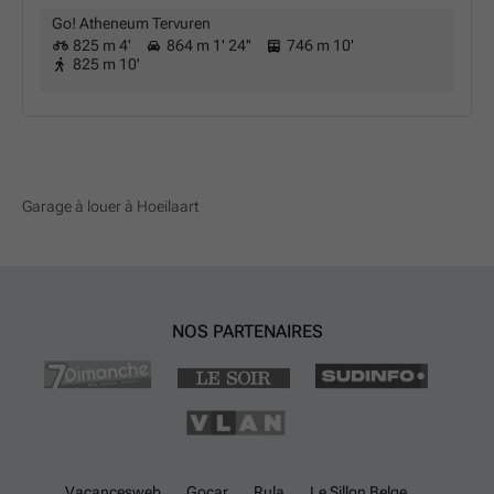
Go! Atheneum Tervuren
825 m 4'
864 m 1' 24''
746 m 10'
825 m 10'
Garage à louer à Hoeilaart
NOS PARTENAIRES
Vacancesweb
Gocar
Rula
Le Sillon Belge