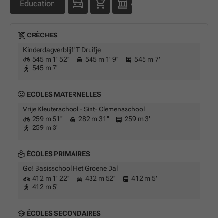
Éducation
CRÈCHES
Kinderdagverblijf 'T Druifje
545 m 1' 52''
545 m 1' 9''
545 m 7'
545 m 7'
ÉCOLES MATERNELLES
Vrije Kleuterschool - Sint- Clemensschool
259 m 51''
282 m 31''
259 m 3'
259 m 3'
ÉCOLES PRIMAIRES
Go! Basisschool Het Groene Dal
412 m 1' 22''
432 m 52''
412 m 5'
412 m 5'
ÉCOLES SECONDAIRES