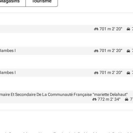
Magasins
Tourisme
701 m 2' 20''
7
Jambes I
701 m 2' 20''
7
Jambes I
701 m 2' 20''
7
rimaire Et Secondaire De La Communauté Française "mariette Delahaut"
772 m 2' 34''
77