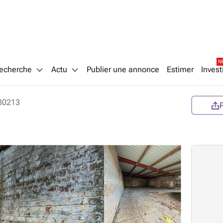
N
echerche
Actu
Publier une annonce
Estimer
Invest
30213