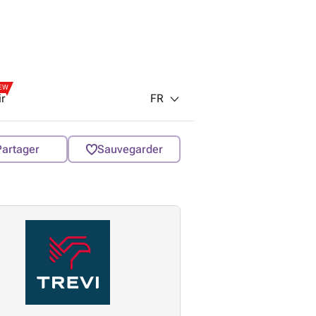
EW
FR
ir
Partager
Sauvegarder