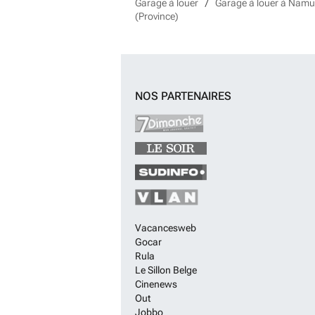
Garage à louer
Garage à louer à Namu
(Province)
NOS PARTENAIRES
Vacancesweb
Gocar
Rula
Le Sillon Belge
Cinenews
Out
Jobbo