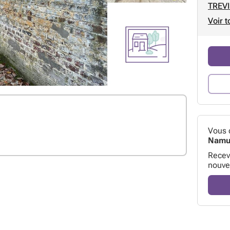
TREV
Voir t
Vous 
Namu
Receve
nouve