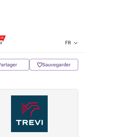
EW
FR
ir
Partager
Sauvegarder