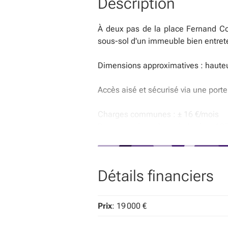
Description
À deux pas de la place Fernand Co
sous-sol d'un immeuble bien entret
Dimensions approximatives : hauteu
Accès aisé et sécurisé via une port
Charges communes : ± 16 €/mois
Revenu cadastral non indexé : ± 185
Précompte immobilier : ± 140 €/an
Une opportunité idéale pour les r
Détails financiers
quartier particulièrement recherché d
VISITES avec Jérôme Boone
Contac
Prix
: 19 000 €