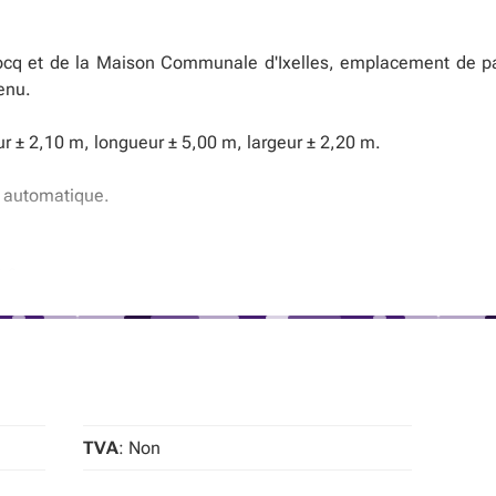
cq et de la Maison Communale d'Ixelles, emplacement de par
enu.
r ± 2,10 m, longueur ± 5,00 m, largeur ± 2,20 m.
e automatique.
 €
iverains ou les investisseurs souhaitant disposer d'un em
'Ixelles.
t
TVA
: Non