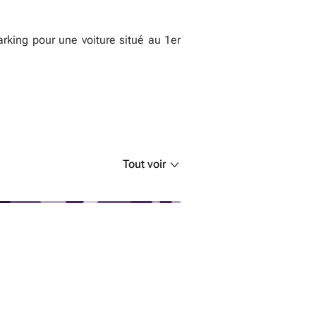
king pour une voiture situé au 1er
Tout voir
placement de stationnement dans un