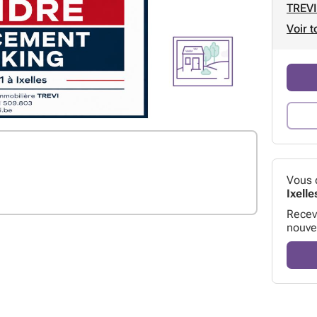
TREVI
Voir t
Vous 
Ixelle
Receve
nouve