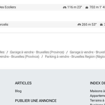
es Ecoliers
116 m 23''
702 m 1' 4
rcelis
265 m 53''
3
lles
Garage à vendre - Bruxelles (Province)
Garage à vendre - Bruxel
vendre - Bruxelles (Province)
Parking à vendre - Bruxelles Region (Régio
ARTICLES
INDEX D
Blog
Maisons à
Apparteme
PUBLIER UNE ANNONCE
Terrains à