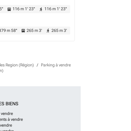
5''
116 m 1' 23''
116 m 1' 23''
79 m 58''
265 m 3'
265 m 3'
les Region (Région)
Parking à vendre
n)
ES BIENS
 vendre
nts à vendre
 vendre