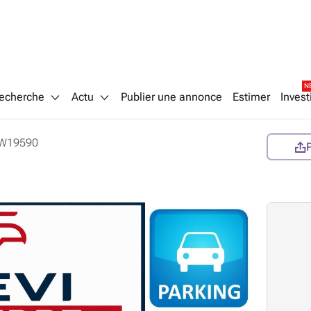
N
echerche
Actu
Publier une annonce
Estimer
Invest
W19590