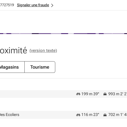
7727519
Signaler une fraude
roximité
(version texte)
Magasins
Tourisme
199 m 39''
993 m 2' 2
es Ecoliers
116 m 23''
702 m 1' 4