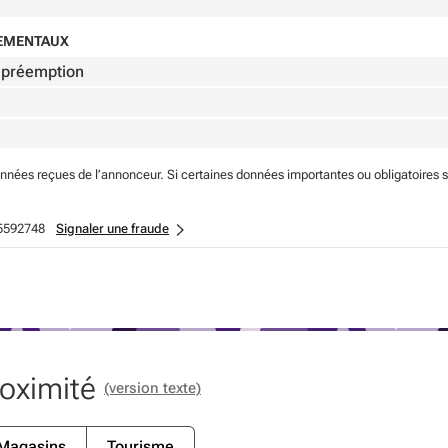
NEMENTAUX
de préemption
onnées reçues de l’annonceur. Si certaines données importantes ou obligatoires 
5592748
Signaler une fraude
roximité
(version texte)
Magasins
Tourisme