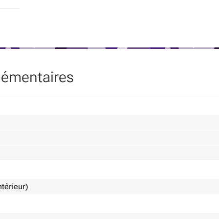
lémentaires
térieur)