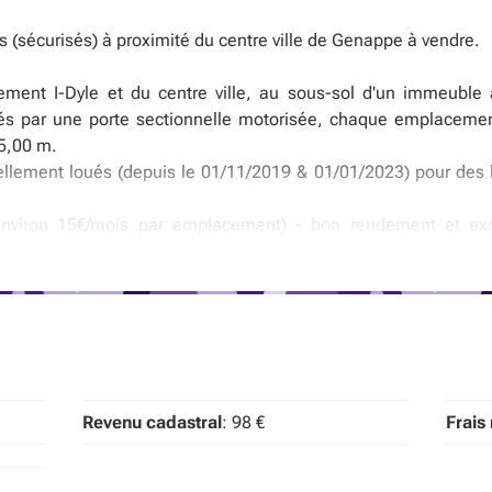
(sécurisés) à proximité du centre ville de Genappe à vendre.
ment I-Dyle et du centre ville, au sous-sol d'un immeuble
és par une porte sectionnelle motorisée, chaque emplacemen
 5,00 m.
lement loués (depuis le 01/11/2019 & 01/01/2023) pour des lo
environ 15€/mois par emplacement) - bon rendement et exc
ximité des commerces, des ligne de bus 365 (Ligne Bruxelle
nct - à découvrir d'urgence !
 emplacement de parking (sous réserve d'acceptation par les prop
Revenu cadastral
: 98 €
Frais