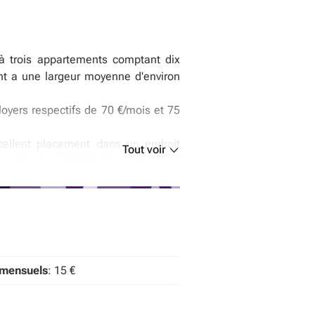
 à trois appartements comptant dix
t a une largeur moyenne d'environ
yers respectifs de 70 €/mois et 75
ellent placement dans un endroit
Tout voir
s-Charleroi) & 19 (Ligne Nivelles-
riétaires) .
 mensuels
: 15 €