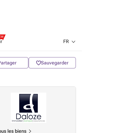
EW
FR
ir
Partager
Sauvegarder
ous les biens