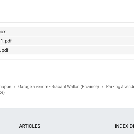
ocx
-1.pdf
.pdf
enappe
Garage à vendre - Brabant Wallon (Province)
Parking à vend
ce)
ARTICLES
INDEX D