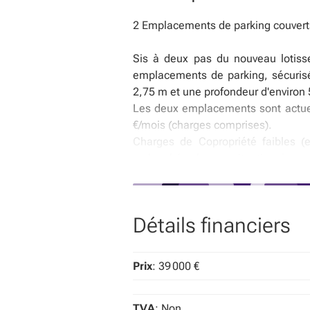
2 Emplacements de parking couverts 
Sis à deux pas du nouveau lotisse
emplacements de parking, sécuris
2,75 m et une profondeur d'environ
Les deux emplacements sont actuel
€/mois (charges comprises).
Charges de Copropriété faibles (
recherché - bonne situation à pro
Ottignies) - Possibilité d'achat disti
Faire offre à partir de 19.500 € par
Détails financiers
Prix
: 39 000 €
TVA
: Non