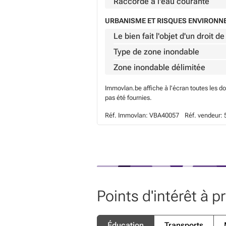
Raccordé à l'eau courante
URBANISME ET RISQUES ENVIRON
Le bien fait l'objet d'un droit 
Type de zone inondable
Zone inondable délimitée
Immovlan.be affiche à l’écran toutes les d
pas été fournies.
Réf. Immovlan:
VBA40057
Réf. vendeur:
Points d'intérêt à p
Éducation
Transports