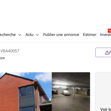
N
echerche
Actu
Publier une annonce
Estimer
Invest
VBA40057
ppe
Voir t