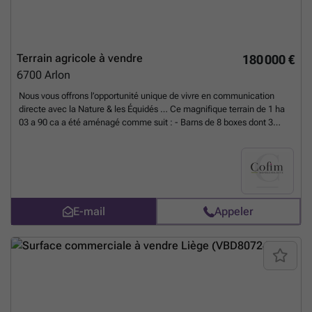
Terrain agricole à vendre
180 000 €
6700
Arlon
Nous vous offrons l’opportunité unique de vivre en communication
directe avec la Nature & les Équidés … Ce magnifique terrain de 1 ha
03 a 90 ca a été aménagé comme suit : - Barns de 8 boxes dont 3
poulinières ; - Piste éclairée de 21 par 32 ; - Divers paddocks
sécurisés avec abris ; - Stabulation ; - … Techniques : Panneaux
photovoltaïques avec batteries, cuves de récupérations d’eau,
système de surveillance avec caméras, … Contact : Olivier
TONTODIMAMMA - ###
En savoir plus ?
E-mail
Appeler