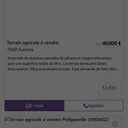
inventaire contradictoire à réaliser au Closing. // Possibilité de
reprendre la société. Accès aux Informations En raison de la nature
exclusive et confidentielle de l'offre, les renseignements détaillés ne
seront communiqués qu'après : 1. La signature d'un Accord de Non-
Divulgation (NDA). 2. La validation du profil de l'acquéreur potentiel
par le cédant.
En savoir plus ?
Terrain agricole à vendre
40 000 €
àpd
7040
Aulnois
Ensemble de plusieurs parcelles de pâtures et vergers attenantes,
pour une superficie totale de 94 a. Les terres demeurent libres
d’occupation. Elles sont situées à route. Il est demandé de faire offre à
partir de 40.000,00 € sous réserve de l’accord des propriétaires.
Contact : Olivier Tontodimamma ###
En savoir plus ?
E-mail
Appeler