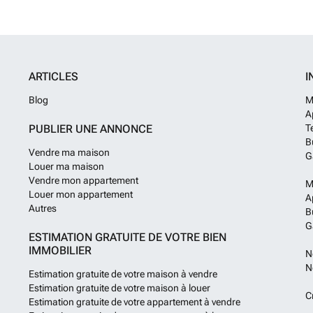
disposant d’une
séjour (salle à
1er étage est é
séparé ainsi que
», composé d’un
une grande salle
ARTICLES
I
dans le choix de
architecture co
Blog
M
PVC de qualité s
A
ventilation dou
PUBLIER UNE ANNONCE
T
panneaux photov
B
raccordements s’
Vendre ma maison
G
350 € TVAC, les 
Louer ma maison
Vendre mon appartement
M
Louer mon appartement
A
Autres
B
G
ESTIMATION GRATUITE DE VOTRE BIEN
IMMOBILIER
N
N
Estimation gratuite de votre maison à vendre
Estimation gratuite de votre maison à louer
C
Estimation gratuite de votre appartement à vendre