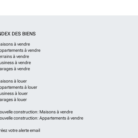
 grande et lumineuse pièce de vie avec un espace salon,
 manger) ouvert sur une cuisine entièrement équipée. Le
galement équipé d’une buanderie/rangement et d’un wc
 le hall avec escalier menant au 2e étage, l’espace « nuit
 hall de nuit, 3 chambres dont certaines avec dressing et
 de bains. Possibilité d’une personnalisation « à la carte »
NDEX DES BIENS
s matériaux. Quelques points forts des habitations :
ntemporaine et agencement intérieur optimalisé, châssis
aisons à vendre
upérieur et double vitrage super isolants, installation de
ppartements à vendre
ble flux avec récupération de chaleur, pompe à chaleur,
errains à vendre
oltaïques,… Les prix ne comprennent pas les frais de
usiness à vendre
élevant à 5.000 € HTVA, les frais d’acte de division de
arages à vendre
frais de division de 750 € par habitation.
En savoir plus ?
aisons à louer
ppartements à louer
usiness à louer
arages à louer
ouvelle construction: Maisons à vendre
ouvelle construction: Appartements à vendre
réez votre alerte email