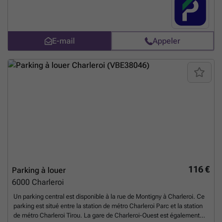
notre site si celui-ci vous convient. Vous pouvez réserver directement
votre parking sur le lien suivant : ### %20-%20charleroi/rue-de-
montigny-34-charleroi-2917?
utm_source=ubiflow&utm_medium=referral&utm_campaign=parking
E-mail
Appeler
_listing&utm_content=be
En savoir plus ?
116 €
Parking à louer
6000
Charleroi
Un parking central est disponible à la rue de Montigny à Charleroi. Ce
parking est situé entre la station de métro Charleroi Parc et la station
de métro Charleroi Tirou. La gare de Charleroi-Ouest est également