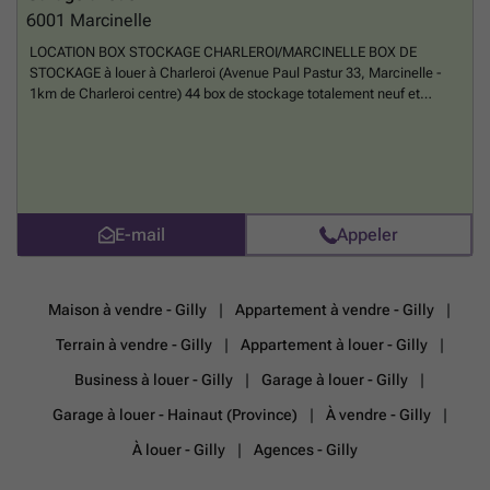
6001
Marcinelle
LOCATION BOX STOCKAGE CHARLEROI/MARCINELLE BOX DE
STOCKAGE à louer à Charleroi (Avenue Paul Pastur 33, Marcinelle -
1km de Charleroi centre) 44 box de stockage totalement neuf et
sécurisé. Portail à ouverture à distance. Surveillance caméra 24/24h.
Disponible dès maintenant. 12m² : 110€/MOS 15m² : 120€/MOIS
18m² : 130€/MOIS 25m² : 150€/MOIS Si intéressé, contacter Mr
Joffrey Dupont ###
En savoir plus ?
E-mail
Appeler
Maison à vendre - Gilly
Appartement à vendre - Gilly
Terrain à vendre - Gilly
Appartement à louer - Gilly
Business à louer - Gilly
Garage à louer - Gilly
Garage à louer - Hainaut (Province)
À vendre - Gilly
À louer - Gilly
Agences - Gilly