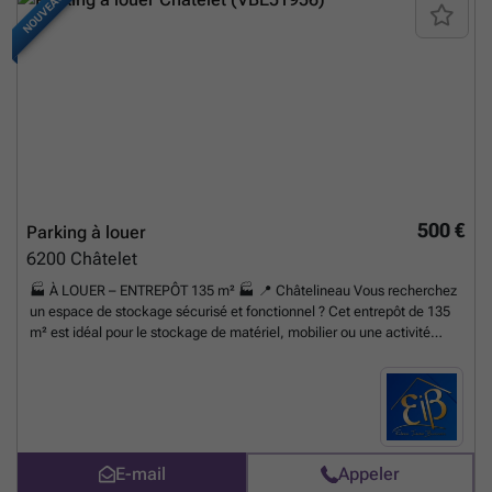
NOUVEAU
500 €
Parking à louer
6200
Châtelet
🏭 À LOUER – ENTREPÔT 135 m² 🏭 📍 Châtelineau Vous recherchez
un espace de stockage sécurisé et fonctionnel ? Cet entrepôt de 135
m² est idéal pour le stockage de matériel, mobilier ou une activité
professionnelle. ✨ Caractéristiques : ✔ Entrepôt fermé et sécurisé ✔
Superficie : 135 m² ✔ Accès facile pour chargement et déchargement
✔ Espace adapté aux particuliers, artisans, indépendants ou petites
structures ✔ Hauteur sous plafond adaptée au stockage ⚠️ À noter : le
bien ne dispose pas actuellement d’électricité. 💶 Conditions locatives
: • Loyer : 500 €/mois • Garantie locative : 1.000 € (2 mois de loyer) •
E-mail
Appeler
Disponible immédiatement 📞 Informations et visites : Elena Immo ☎