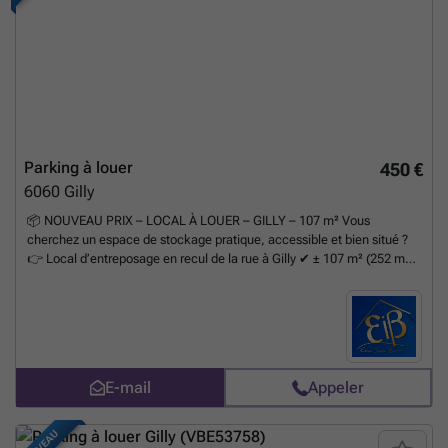
Parking à louer
450 €
6060
Gilly
📦 NOUVEAU PRIX – LOCAL À LOUER – GILLY – 107 m² Vous
cherchez un espace de stockage pratique, accessible et bien situé ?
👉 Local d’entreposage en recul de la rue à Gilly ✔ ± 107 m² (252 m³)
✔ Long espace de 47 m de profondeur ✔ Largeur ± 2,30 m ✔ Hauteur
2,36 m ✔ Local entièrement vitré ✔ Accès facile et discret 💰 600
€/mois ⚡ Provision électricité : 100 €/mois 🔐 3 mois de garantie 📋
État des lieux par expert (frais partagés) 📅 Libre immédiatement 📩
Infos & visites : ### 🏢 Elena Immo
En savoir plus ?
E-mail
Appeler