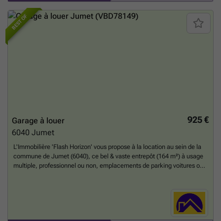
### ✨ Une belle opportunité de stockage ou d’activité dans un
emplacement accessible à Châtelineau.
En savoir plus ?
BEST OF
925 €
Garage à louer
6040
Jumet
L'Immobilière 'Flash Horizon' vous propose à la location au sein de la
commune de Jumet (6040), ce bel & vaste entrepôt (164 m²) à usage
multiple, professionnel ou non, emplacements de parking voitures ou
autres, ... -> Voir Lot 1 au plan de géomètre. ! Exclusions impératives :
pas d'activité manufacturière, pas d'entreposage de produits
dangereux ou inflammables ! Bonne conception & idéalement situé ;
ses espaces intérieurs sont d'une accessibilité très aisée avec sa porte
sectionnelle électrique 'Hormann' de 2,54m de haut & 3,41m de large,