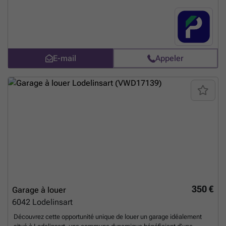
accessible à pied depuis le parking. Si vous travaillez ou vivez dans les
environs et que vous cherchez une place de parking, n'hésitez pas à
voir si un parking convient et à le réserver en ligne. Vous pouvez
réserver directement votre parking sur le lien suivant : ###
En savoir
plus ?
E-mail
Appeler
350 €
Garage à louer
6042
Lodelinsart
Découvrez cette opportunité unique de louer un garage idéalement