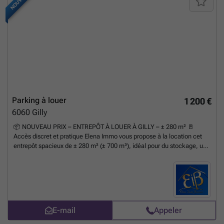
NOUVEAU
Parking à louer
1 200 €
6060
Gilly
📦 NOUVEAU PRIX – ENTREPÔT À LOUER À GILLY – ± 280 m² 🚪
Accès discret et pratique Elena Immo vous propose à la location cet
entrepôt spacieux de ± 280 m² (± 700 m³), idéal pour du stockage, une
activité logistique ou artisanale. 📍 Situation stratégique à Gilly Situé
en recul de la rue principale, accessible via une cour, le bien offre
calme, discrétion et facilité de manœuvre 🚚 🏢 Caractéristiques : ✔
Superficie : ± 280 m² ✔ Volume : ± 700 m³ ✔ Hauteur porte : 2,62 m
✔ Largeur porte : 3,25 m ✔ Hauteurs intérieures : • Partie avant : 2,85
m • Partie arrière : 4,43 m ✔ Accès aisé pour véhicules utilitaires ⚙️
E-mail
Appeler
Équipements : ✔ Électricité présente ❌ Pas de chauffage 💰
Conditions : 💰 Loyer : 1.500 €/mois ⚡ Provision charges (électricité) :