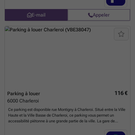
borne en vigueur Vous pouvez réserver directement votre parking sur
le lien suivant : ###
En savoir plus ?
E-mail
Appeler
116 €
Parking à louer
6000
Charleroi
Ce parking est disponible rue Montigny à Charleroi. Situé entre la Ville
Haute et la Ville Basse de Charleroi, ce parking vous permet un
accessibilité piétonne à une grande partie de la ville. La gare de
Charleroi est également accessible à pied depuis le parking. N'hésitez
pas pas à vous renseigner sur ce parking et à réserver votre place sur