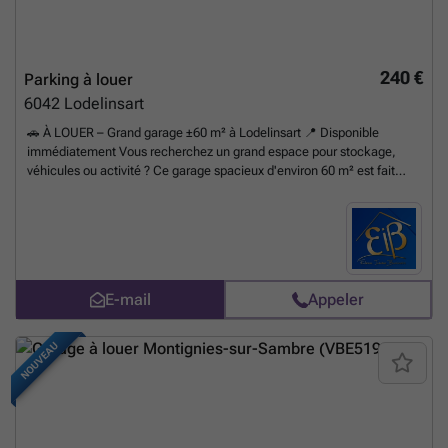
240 €
Parking à louer
6042
Lodelinsart
🚗 À LOUER – Grand garage ±60 m² à Lodelinsart 📍 Disponible
immédiatement Vous recherchez un grand espace pour stockage,
véhicules ou activité ? Ce garage spacieux d'environ 60 m² est fait
pour vous ! 🔎 Caractéristiques : ✔ Longueur : ± 9,22 m ✔ Largeur : ±
6 m (légèrement plus étroit à l’avant) ✔ Profondeur : entre ± 5,5 et 6 m
✔ Porte d’entrée : • Largeur : ± 2,70 m • Hauteur : entre 2,60 et 2,70 m
✔ Accès facile 💰 Conditions : • Loyer : 240 € / mois • Garantie
locative : 3 mois • Bail : durée indéterminée (bail garage) •
Disponibilité : immédiate 📍 Adresse : Rue de la Brasserie Mont-Plaisir
E-mail
Appeler
12+, 6042 Lodelinsart 📞 Intéressé(e) ? Contactez-nous pour une visite
! ☎ ### 🌐 ### #location #garage #lodelinsart #immobilier
#stockage #charleroi #locationgarage #elenaimmo 🚀
En savoir
NOUVEAU
plus ?