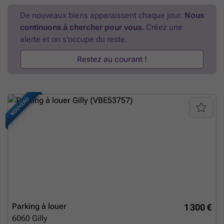
100 €/mois 🔐 Garantie locative : 3 mois 📋 État des lieux par expert
De nouveaux biens apparaissent chaque jour.
Nous
(frais partagés) 📅 Disponibilité : immédiate ✨ Un espace fonctionnel,
continuons à chercher pour vous.
Créez une
bien situé et directement exploitable, idéal pour développer votre
activité ou optimiser votre stockage. 📩 Intéressé(e) ? Contactez Elena
alerte et on s'occupe du reste.
Immo au ### ⚠️ Annonce à titre indicatif et non contractuel, sous
réserve de modification.
En savoir plus ?
Restez au courant !
NOUVEAU
Parking à louer
1 300 €
6060
Gilly