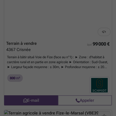
Terrain à vendre
99 000 €
àpd
4367
Crisnée
Terrain à bâtir situé Voie de Fize (face au n°1) : ► Zone : d'habitat à
carctère rural et en partie en zone agricole ► Orientation : Sud-Ouest,
► Largeur façade moyenne : ± 30m, ► Profondeur moyenne : ± 20m,
► Allée privative de ± 33m de long ► Relief : plat, ► Electricité et eau
: présents sur la Chaussée Verte ► Axe de ruisselement élevé, ►
800
m²
Lotissement : non, ► Libre de constructeur et d'architecte, *Le
propriétaire se réserve le droit de choisir l’offre de son choix.
En savoir
plus ?
E-mail
Appeler