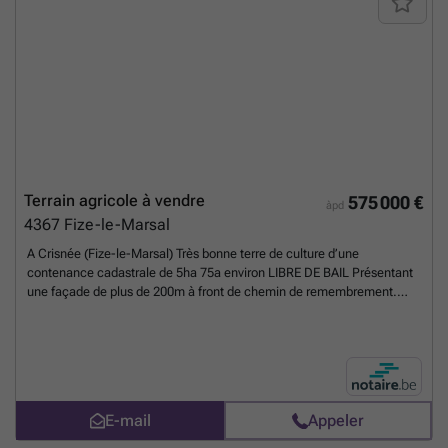
Terrain agricole à vendre
575 000 €
àpd
4367
Fize-le-Marsal
A Crisnée (Fize-le-Marsal) Très bonne terre de culture d’une
contenance cadastrale de 5ha 75a environ LIBRE DE BAIL Présentant
une façade de plus de 200m à front de chemin de remembrement.
Présence d’un axe de ruissellement au bas de la parcelle. Terre de
première qualité culturale - proche de la raffinerie d’Oreye. Plan de
mesurage éventuel a charge de l’acheteur. Prix : faire offre à partir de
100.000euros l’hectare
En savoir plus ?
E-mail
Appeler