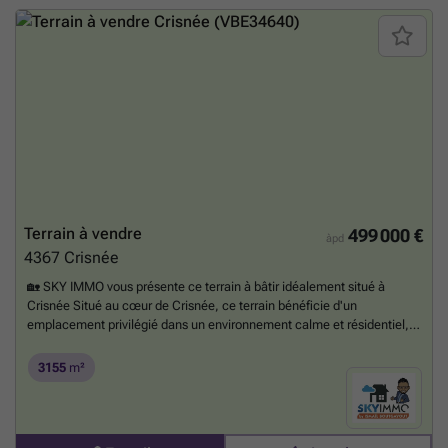
Terrain à vendre
499 000 €
àpd
4367
Crisnée
🏡 SKY IMMO vous présente ce terrain à bâtir idéalement situé à
Crisnée Situé au cœur de Crisnée, ce terrain bénéficie d'un
emplacement privilégié dans un environnement calme et résidentiel,
tout en restant à proximité immédiate des commerces, écoles et
principaux axes de communication. Offrant un beau potentiel de
3155
m²
construction, il constitue l'opportunité idéale pour la réalisation d'une
maison 4 façades, alliant confort, espace et qualité de vie. ✔ Situation
centrale et recherchée ✔ Environnement particulièrement calme ✔
Terrain offrant un excellent potentiel de construction ✔ Projet idéal