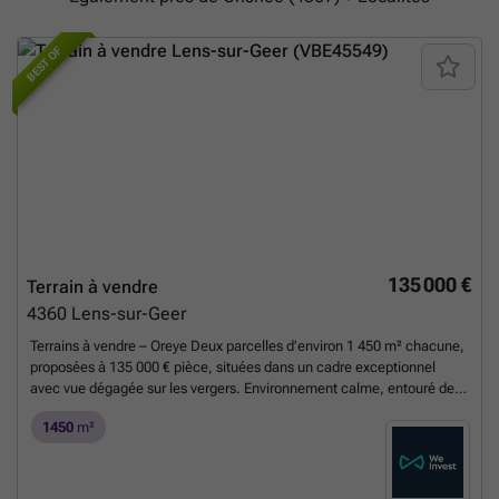
BEST OF
135 000 €
Terrain à vendre
4360
Lens-sur-Geer
Terrains à vendre – Oreye Deux parcelles d’environ 1 450 m² chacune,
proposées à 135 000 € pièce, situées dans un cadre exceptionnel
avec vue dégagée sur les vergers. Environnement calme, entouré de
zones agricoles et hors zone inondable. Terrains constructibles sous
1450
m²
réserve d’acceptation du projet par la commune. Idéal pour ceux qui
recherchent tranquillité et nature. Envie de visiter, contactez-nous:
### ou par mail ; ### . Vente sous réserve d'accord du propriétaire.
***** Pour toute demande d'évaluation GRATUITE et SANS