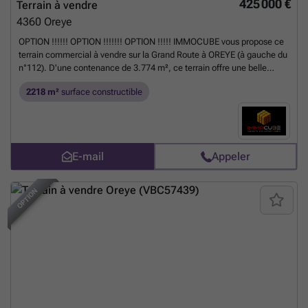
425 000 €
Terrain à vendre
4360
Oreye
OPTION !!!!!! OPTION !!!!!!! OPTION !!!!! IMMOCUBE vous propose ce
terrain commercial à vendre sur la Grand Route à OREYE (à gauche du
n°112). D'une contenance de 3.774 m², ce terrain offre une belle
visibilité !! Largeur du terrain à rue : 50,45 mètres. Prescriptions
2218 m²
surface constructible
urbanistiques sur demande. Surface à bâtir de 2.218 m² et partie en
zone ZACC de 1.556 m². Revenu cadastral : A définir. Prix : Faire offre
à partir de 425.000€ *Pour découvrir d'autres biens en exclusivité ou
obtenir une estimation gratuite et sans engagement, contactez votre
conseiller Immocube. Nous vous accompagnons dans tous vos projets
E-mail
Appeler
immobiliers, que ce soit à l'achat, à la vente ou à l'investissement.
En
savoir plus ?
OPTION