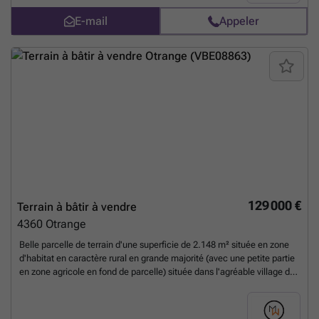
ENGAGEMENT, contactez votre agent immobilier local au ###
E-mail
Appeler
*****
En savoir plus ?
129 000 €
Terrain à bâtir à vendre
4360
Otrange
Belle parcelle de terrain d'une superficie de 2.148 m² située en zone
d'habitat en caractère rural en grande majorité (avec une petite partie
en zone agricole en fond de parcelle) située dans l'agréable village de
Otrange (Oreye) dans un agréable endroit calme et verdoyant. Le bien
est libre de constructeur et ne fait pas partie d'un lotissement. Il faudra
toutefois respecter les prescriptions en vigueur (communales,