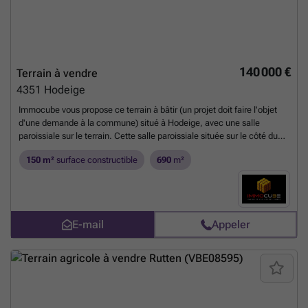
140 000 €
Terrain à vendre
4351
Hodeige
Immocube vous propose ce terrain à bâtir (un projet doit faire l'objet
d'une demande à la commune) situé à Hodeige, avec une salle
paroissiale sur le terrain. Cette salle paroissiale située sur le côté du
terrain pourrait devenir une aile/annexe d'un bâtiment neuf à bâtir.
150 m²
surface constructible
690
m²
Localisée dans un cadre calme, la salle offre de nombreux espaces
fonctionnels et des possibilités d'aménagement. Elle se compose :
d'une grande salle de réunion (30 m²), une salle équipée d'une scène
parfaite pour des spectacles, conférences ou évènements, un espace
bar, deux caves (18m² et 6m²) pour du rangement ou du stockage et
E-mail
Appeler
une annexe/garage de 20m². Revenu cadastral :650€. Prix : Faire offre
à partir de 140.000 €.
En savoir plus ?