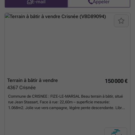
E-mail
Appeler
pour une maison 4 façades Une belle opportunité pour concrétiser
votre projet immobilier dans l'une des communes les plus appréciées
de la région. 📞 Informations et visites auprès de SKY IMMO.
En savoir
plus ?
Terrain à bâtir à vendre
150 000 €
4367
Crisnée
Commune de CRISNEE : FIZE-LE-MARSAL Beau terrain à bâtir, situé
rue Jean Stassart, Face à rue: 22,60m – superficie mesurée:
1.068m2. Jolie vue vers campagne, légère pente descendante. Libre
de constructeur . Hors lotissement. Pas concerné par un aléa
d’inondation, ni aucun axe de ruissellement. Prix demandé : 150.000
euros.
En savoir plus ?