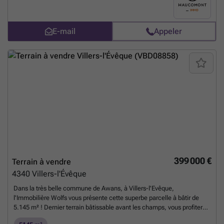
régionales, ...). Les impétrants et raccordements sont à charge des
acquéreurs. Adresse: 4360 OTRANGE (OREYE), rue de Thys, à droite
du n°3. Références cadastrales: Oreye, 2ème division Otrange, le Brou
E-mail
Appeler
Hameau, section C, n°3AP0000. Largeur façade à rue: +/- 24 mètres.
Plus d'informations disponibles sur demande à ### . Informations
données à titre indicatif et non contractuelles. Belle opportunité! A
saisir! ###
En savoir plus ?
399 000 €
Terrain à vendre
4340
Villers-l'Évêque
Dans la très belle commune de Awans, à Villers-l'Evêque,
l'Immobilière Wolfs vous présente cette superbe parcelle à bâtir de
5.145 m² ! Dernier terrain bâtissable avant les champs, vous profiterez
d'un cadre campagnard au calme à proximité immédiate de toutes les