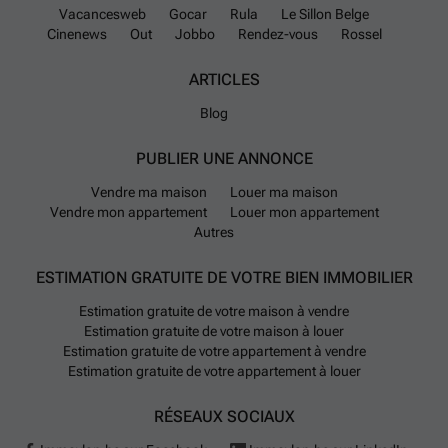
marché du développement immobilier à Heers. Pour organiser une
Vacancesweb
Gocar
Rula
Le Sillon Belge
visite ou obtenir davantage d’informations, nous vous invitons à
Cinenews
Out
Jobbo
Rendez-vous
Rossel
contacter notre agence au ### ou par courriel à ### .
En savoir
plus ?
ARTICLES
Blog
PUBLIER UNE ANNONCE
Vendre ma maison
Louer ma maison
Vendre mon appartement
Louer mon appartement
Autres
ESTIMATION GRATUITE DE VOTRE BIEN IMMOBILIER
Estimation gratuite de votre maison à vendre
Estimation gratuite de votre maison à louer
Estimation gratuite de votre appartement à vendre
Estimation gratuite de votre appartement à louer
RÉSEAUX SOCIAUX