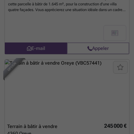
cette parcelle à bâtir de 1.645 m², pour la construction d'une villa
quatre façades. Vous apprécierez une situation idéale dans un cadre
campagnard en étant à quelques minutes des accès autoroutiers !
Superficie totale : 1645 m². Façade : +/- 18,5 mètres. Divers : libre de
constructeur et d'architecte. REGION PRISEE ! Plus d'infos et plans
téléchargeables sur ### !
En savoir plus ?
E-mail
Appeler
OPTION
245 000 €
Terrain à bâtir à vendre
4360
Oreye