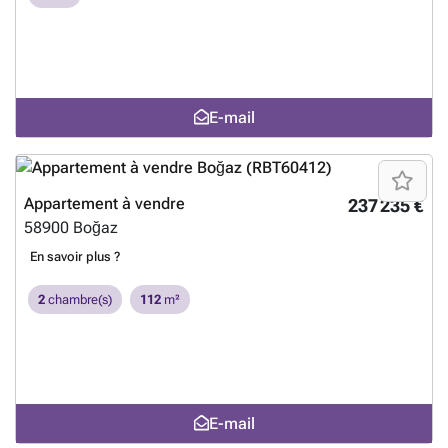
E-mail
Appartement à vendre
237 235 €
58900
Boğaz
En savoir plus ?
2
chambre(s)
112
m²
E-mail