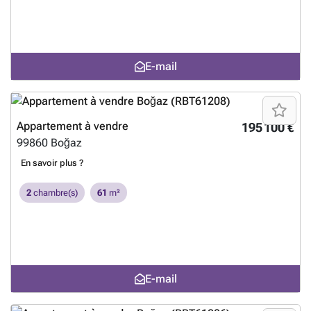
begane grond, terwijl er duplexappartementen met één slaapkamer en
duplexappartementen met drie slaapkamers op de bovenste
verdiepingen zijn. Alle appartementen hebben een open keuken.
Duplexappartementen hebben een woonkamer, open keuken,
gastenbadkamer, slaapkamers met en-suite badkamers en terrassen.
E-mail
Elk appartement beschikt over internetinfrastructuur,
airconditioninginfrastructuur en een centraal satellietsysteem. ECN-
00315
En savoir plus ?
Appartement à vendre
195 100 €
99860
Boğaz
En savoir plus ?
2
chambre(s)
61
m²
E-mail