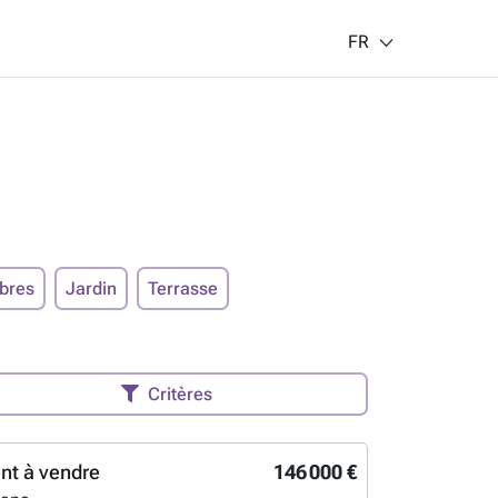
FR
bres
Jardin
Terrasse
Critères
nt à vendre
146 000 €