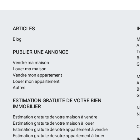
zwembad, fitne
bad, 24/7 bewak
uitgerust met ai
keukens, en-su
ARTICLES
I
savoir plus ?
Blog
M
A
PUBLIER UNE ANNONCE
T
B
Vendre ma maison
G
Louer ma maison
Vendre mon appartement
M
Louer mon appartement
A
Autres
B
G
ESTIMATION GRATUITE DE VOTRE BIEN
IMMOBILIER
N
N
Estimation gratuite de votre maison à vendre
Estimation gratuite de votre maison à louer
C
Estimation gratuite de votre appartement à vendre
Estimation gratuite de votre appartement à louer
I