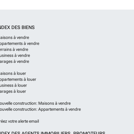
sscentrum, overdekte parkeerplaats, sauna SPA, Turks
ingsdienst en beveiligingscamera's. De vastgoed is
rconditioning en satelliettelevisie. Ze hebben open
ite badkamers, balkons en terrassen. ECN-00044
En
NDEX DES BIENS
aisons à vendre
ppartements à vendre
errains à vendre
usiness à vendre
arages à vendre
aisons à louer
ppartements à louer
usiness à louer
arages à louer
ouvelle construction: Maisons à vendre
ouvelle construction: Appartements à vendre
réez votre alerte email
NDEX DES AGENTS IMMOBILIERS, PROMOTEURS