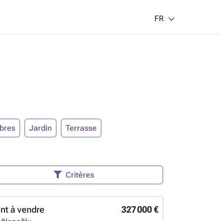
FR
bres
Jardin
Terrasse
Critères
nt à vendre
327 000 €