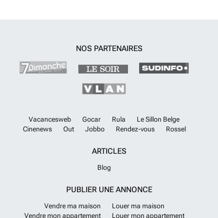
pour se détendre et socialiser durant les mois d’été. Il est important de
noter que le bâtiment ne dispose pas d’ascenseur, ce qui reflète le
style traditionnel de cette résidence à faible hauteur. Implanté dans la
ville d’Almería, ce bien immobilier bénéficie d’un environnement
propice tant pour une résidence principale que pour un usage locatif
NOS PARTENAIRES
ou de vacances. Avec un prix fixé à 125 900 €, cette opportunité saura
séduire les acquéreurs à la recherche d’un appartement fonctionnel et
moderne dans un cadre paisible. Pour toute information
complémentaire ou pour organiser une visite, nous vous invitons à
prendre contact avec notre agence afin de découvrir cette offre
exclusive et envisager votre futur projet immobilier dans cette région
attractive.
En savoir plus ?
Vacancesweb
Gocar
Rula
Le Sillon Belge
Cinenews
Out
Jobbo
Rendez-vous
Rossel
ARTICLES
Blog
PUBLIER UNE ANNONCE
Vendre ma maison
Louer ma maison
Vendre mon appartement
Louer mon appartement