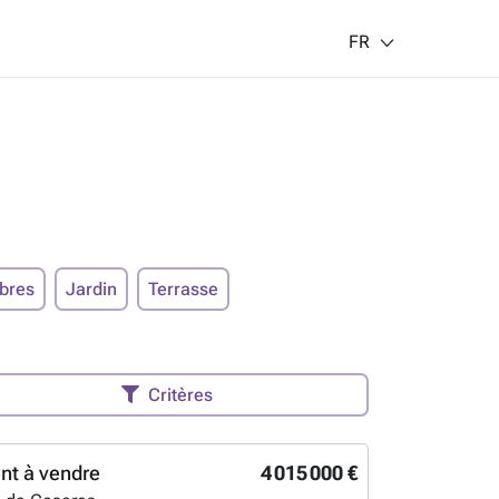
FR
bres
Jardin
Terrasse
Critères
nt à vendre
4 015 000 €