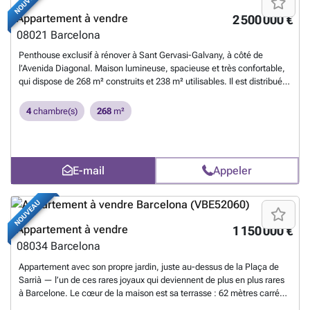
NOUVEAU
Appartement à vendre
2 500 000 €
08021
Barcelona
Penthouse exclusif à rénover à Sant Gervasi-Galvany, à côté de
l’Avenida Diagonal. Maison lumineuse, spacieuse et très confortable,
qui dispose de 268 m² construits et 238 m² utilisables. Il est distribué
dans un spacieux salon-salle à manger, avec accès à une terrasse
couverte avec de belles vues sur la ville. Cuisine ouverte entièrement
4
chambre(s)
268
m²
équipée avec appareils électroménagers et ouverte sur le salon-salle à
manger. Il comprend 4 chambres (dont deux suites avec salle de bain
privée et accès direct à une terrasse calme et charmante de 19
mètres, avec de belles vues ; et deux autres chambres qui partagent
E-mail
Appeler
une troisième salle de bain). La maison dispose d’armoires
encastrées, du chauffage et de la climatisation. Il est situé au 6ème
étage (hauteur réelle huitième) d’un immeuble calme avec une seule
NOUVEAU
maison par étage. Il dispose d’un service de conciergerie.
Actuellement en rénovation, avec la possibilité d’ajuster le projet aux
Appartement à vendre
1 150 000 €
besoins et aux goûts du client. Prix sans réforme 2 100 000
En savoir
08034
Barcelona
plus ?
Appartement avec son propre jardin, juste au-dessus de la Plaça de
Sarrià — l’un de ces rares joyaux qui deviennent de plus en plus rares
à Barcelone. Le cœur de la maison est sa terrasse : 62 mètres carrés
de jardin paysager sur lequel tout le salon s’ouvre à travers de grandes