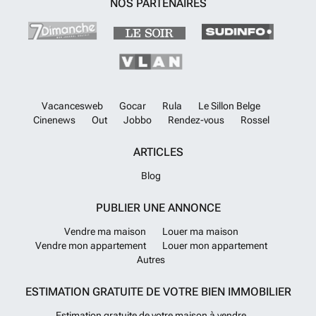
NOS PARTENAIRES
Valence et à 70 km de l'aéroport, à proximité de l'autoroute AP7.
En
savoir plus ?
Vacancesweb
Gocar
Rula
Le Sillon Belge
Cinenews
Out
Jobbo
Rendez-vous
Rossel
ARTICLES
Blog
PUBLIER UNE ANNONCE
Vendre ma maison
Louer ma maison
Vendre mon appartement
Louer mon appartement
Autres
ESTIMATION GRATUITE DE VOTRE BIEN IMMOBILIER
Estimation gratuite de votre maison à vendre