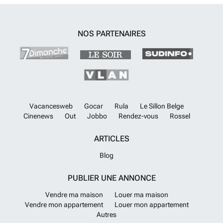
verfrissende zwembaden, een goed uitgeruste fitnessruimte en
beveiligde parkeerfaciliteiten. Elk appartement is voorzien van een
eigen aangewezen parkeerplaats, een berging en een eigen terras. Er
is een verscheidenheid aan plattegronden beschikbaar, waaronder
NOS PARTENAIRES
configuraties met 2 en 3 slaapkamers, elk met 2 goed uitgeruste
badkamers, waarvan er één de master suite siert.De keukenruimtes
van de appartementen lopen naadloos over in de ruime woonkamer en
eetkamer, waardoor een uitnodigende sfeer ontstaat. Als u overweegt
appartementen te kopen in de fascinerende omgeving van Jávea,
Spanje, zijn deze woningen een uitzonderlijke keuze. ALC-00473
En
savoir plus ?
Vacancesweb
Gocar
Rula
Le Sillon Belge
Cinenews
Out
Jobbo
Rendez-vous
Rossel
ARTICLES
Blog
PUBLIER UNE ANNONCE
Vendre ma maison
Louer ma maison
Vendre mon appartement
Louer mon appartement
Autres