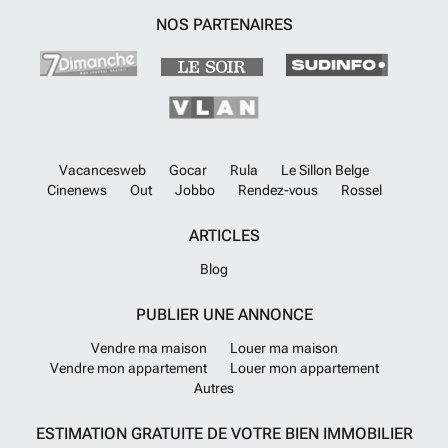
zonneterras. De badkamers en keukens worden volledig uitgerust
NOS PARTENAIRES
opgeleverd. Alle appartementen zijn voorzien van airconditioning. Het
interieur van de appartementen is zorgvuldig ontworpen om optimaal
gebruik te maken van natuurlijk licht en ruimte. RMU-00301
En savoir
plus ?
Vacancesweb
Gocar
Rula
Le Sillon Belge
Cinenews
Out
Jobbo
Rendez-vous
Rossel
ARTICLES
Blog
PUBLIER UNE ANNONCE
Vendre ma maison
Louer ma maison
Vendre mon appartement
Louer mon appartement
Autres
ESTIMATION GRATUITE DE VOTRE BIEN IMMOBILIER