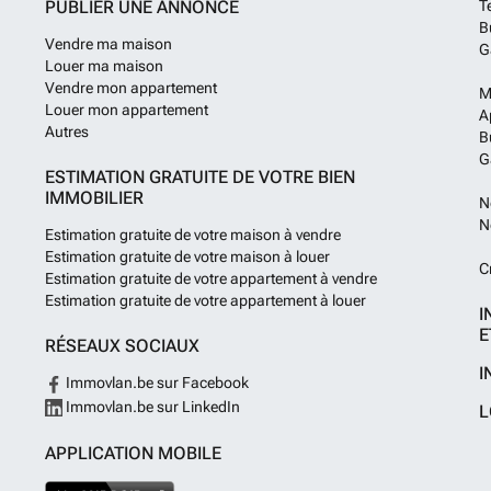
PUBLIER UNE ANNONCE
T
B
Vendre ma maison
G
Louer ma maison
Vendre mon appartement
M
Louer mon appartement
A
Autres
B
G
ESTIMATION GRATUITE DE VOTRE BIEN
IMMOBILIER
N
N
Estimation gratuite de votre maison à vendre
Estimation gratuite de votre maison à louer
C
Estimation gratuite de votre appartement à vendre
Estimation gratuite de votre appartement à louer
I
E
RÉSEAUX SOCIAUX
I
Immovlan.be sur Facebook
Immovlan.be sur LinkedIn
L
APPLICATION MOBILE