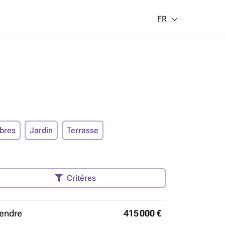
FR
bres
Jardin
Terrasse
Critères
endre
415 000 €