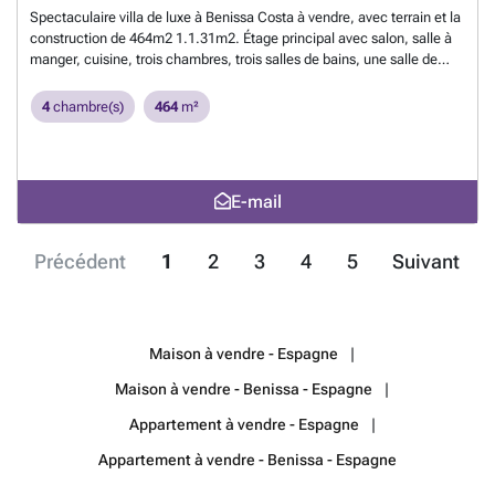
Spectaculaire villa de luxe à Benissa Costa à vendre, avec terrain et la
construction de 464m2 1.1.31m2. Étage principal avec salon, salle à
manger, cuisine, trois chambres, trois salles de bains, une salle de
bains et toutes avec accès jardin et piscine. Dans l'étage chambre
principale avec dressing, dans la suite et une terrasse avec une vue
4
chambre(s)
464
m²
spectaculaire sur la mer. cave, buanderie, réservoir d'eau,
disqualifiant et le stockage. Chauffage par le sol, air conditionné froid
et la chaleur, des panneaux solaires et un parking couvert. La villa est
vendue entièrement meublée esprit, prêt à se déplacer
En savoir plus
E-mail
?
Précédent
1
2
3
4
5
Suivant
Maison à vendre - Espagne
Maison à vendre - Benissa - Espagne
Appartement à vendre - Espagne
Appartement à vendre - Benissa - Espagne