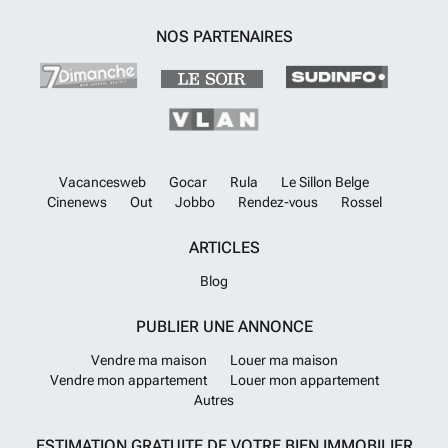
verbeteren van de ervaring van de levensstijl aan de Costa del Sol. De
kernpunten van het vastgoed zijn de open en functionele interieurs die
NOS PARTENAIRES
naadloos aansluiten op de terrassen, met prachtig uitzicht op de zee,
de golfbaan en de bergen. Grote ramen zorgen voor veel licht in de
open eetkamer, woonkamer en keuken, terwijl glazen schuifdeuren
naadloos toegang bieden tot het terras. De oplevering van elk huis
omvat een volledig ingerichte keuken. AGP-00859
En savoir plus ?
Vacancesweb
Gocar
Rula
Le Sillon Belge
Cinenews
Out
Jobbo
Rendez-vous
Rossel
ARTICLES
Blog
PUBLIER UNE ANNONCE
Vendre ma maison
Louer ma maison
Vendre mon appartement
Louer mon appartement
Autres
ESTIMATION GRATUITE DE VOTRE BIEN IMMOBILIER