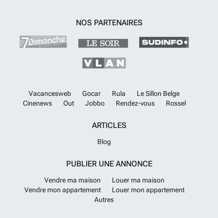
aux normes en vigueur, sans certificat spécifique pour l’installation
électrique pour le moment, mais cela n’entame en rien la qualité de
NOS PARTENAIRES
cette offre exceptionnelle. N’attendez plus pour découvrir cette
propriété unique à Orihuela, contactez dès aujourd’hui notre équipe
pour organiser une visite ou obtenir davantage d’informations sur cette
résidence qui allie confort moderne et environnement idyllique.
En
savoir plus ?
Vacancesweb
Gocar
Rula
Le Sillon Belge
Cinenews
Out
Jobbo
Rendez-vous
Rossel
ARTICLES
Blog
PUBLIER UNE ANNONCE
Vendre ma maison
Louer ma maison
Vendre mon appartement
Louer mon appartement
Autres