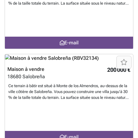
% de la taille totale du terrain. La surface située sous le niveau naturel
du terrain n'est pas prise en compte dans ce total, de sorte qu'il est
possible d'avoir un sous-sol qui peut être utilisé comme garage, salle
de sport ou pour le stockage. En outre, il est possible de construire des
terrasses et une piscine. Il n'y a aucune restriction quant à la taille de
la piscine ou des terrasses.
En savoir plus ?
E-mail
Maison à vendre
200 000 €
18680
Salobreña
Ce terrain à bâtir est situé à Monte de los Almendros, au-dessus de la
ville côtière de Salobreña. Vous pouvez construire une villa jusqu'à 30
% de la taille totale du terrain. La surface située sous le niveau naturel
du terrain n'est pas prise en compte dans ce total, de sorte qu'il est
possible d'avoir un sous-sol qui peut être utilisé comme garage, salle
de sport ou pour le stockage. En outre, il est possible de construire des
terrasses et une piscine. Il n'y a aucune restriction quant à la taille de
la piscine ou des terrasses.
En savoir plus ?
E-mail