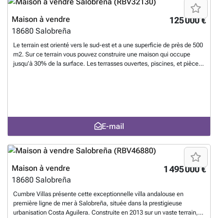
végétation mature et citronniers. La propriété est équipée de
climatisation, de moustiquaires et dispose d’une licence de location
Maison à vendre
125 000 €
touristique, ce qui la rend idéale aussi bien comme résidence privée
18680
Salobreña
que comme investissement sur la Costa Tropical de Grenade.
Contactez Cumbre Villas pour plus d’informations ou pour organiser
Le terrain est orienté vers le sud-est et a une superficie de près de 500
une visite.
En savoir plus ?
m2. Sur ce terrain vous pouvez construire une maison qui occupe
jusqu’à 30% de la surface. Les terrasses ouvertes, piscines, et pièces
de rangement en dessous du niveau du sol ne se compte pas dans la
limitation des 30%.
En savoir plus ?
E-mail
Maison à vendre
1 495 000 €
18680
Salobreña
Cumbre Villas présente cette exceptionnelle villa andalouse en
première ligne de mer à Salobreña, située dans la prestigieuse
urbanisation Costa Aguilera. Construite en 2013 sur un vaste terrain, la