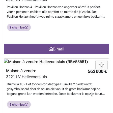
Pavillon Horizon 4 - Pavillon Horizon van ongeveer 45m2 is perfect
voor 4 personen en biedt alle comfort en ruimte die je zoekt. De
Pavillon Horizon heeft twee ruime slaapkamers en een luxe badkamer
met douche. De trendy keuken is uitgerust met een vaatwasser en
combimagnetron, zodat je in een handomdraai heerlijke maaltijden
2
chambre(s)
kunt bereiden. Vloerafwerking en stoffering zijn inbegrepen, dus je
kunt meteen starten met het inrichten van jouw nieuwe thuis. Ook zijn
er opbergkasten en kledingkasten aanwezig, waardoor je meteen
genoeg opbergruimte hebt. Wil je net dat beetje extra? Kies dan voor
E-mail
ons interieurpakket, een veranda om ook tijdens de minder lekkere
dagen buiten te kunnen genieten, een berging voor al je spullen of een
airco voor een koel en comfortabel binnenklimaat tijdens warme
zomerdagen. Let op, deze woning is enkel te koop voor eigen
gebruik
En savoir plus ?
Maison à vendre
562 000 €
3221 LV
Hellevoetsluis
Duinvilla 10 - Het topcomfort dat type Duinvilla 2 biedt wordt
gesymboliseerd door de sauna die vanuit de grote badkamer op de
begane grond kan worden betreden. Deze badkamer is op zijn beurt
alleen toegankelijk vanuit de master bedroom! Jonge kinderen
kunnen in de tweede slaapkamer naast de master bedroom slapen,
5
chambre(s)
zodat u met behoud van alle privacy toch een oogje in het zeil kunt
houden op datgene wat het leven liefde en zin geeft. Voor oudere