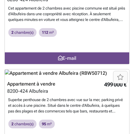
Cet appartement de 2 chambres avec piscine commune est situé près
d'Albufeira dans une copropriété avec réception. À seulement
quelques minutes en voiture et vous atteignez le centre d'Albufeira,
avec plusieurs commodités, magasins, restaurants et bars. A côté de
cette copropriété se trouve un grand complexe avec des courts de
2
chambre(s)
112
m²
tennis, des courts de squash, des espaces sportifs, un minigolf, 4
piscines communes, des restaurants et une aire de jeux pour enfants.
C'est parfait pour une vie familiale à long terme. Contactez-nous pour
plus d'informations!
En savoir plus ?
E-mail
Appartement à vendre
499 000 €
8200-424
Albufeira
Superbe penthouse de 2 chambres avec vue sur la mer, parking privé
et accès à une piscine. Situé dans le centre d'Albufeira, à quelques
pas des plages et des commerces tels que bars, restaurants et
supermarchés. Cet appartement comprend un salon/salle à manger
ouvert avec une cuisine entièrement équipée, deux chambres
2
chambre(s)
95
m²
spacieuses, dont une en suite, une salle de bains et une spacieuse
terrasse exposée sud, idéale pour profiter du soleil et des couchers de