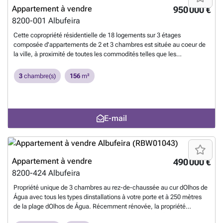
Appartement à vendre
950 000 €
8200-001
Albufeira
Cette copropriété résidentielle de 18 logements sur 3 étages
composée d'appartements de 2 et 3 chambres est située au coeur de
la ville, à proximité de toutes les commodités telles que les
restaurants, les cafés, plusieurs plages et à 5 minutes en voiture du
centre historique. Le parcours de golf le plus proche se trouve à 10
3
chambre(s)
156
m²
minutes en voiture. Ce penthouse comprend un hall d'entrée, une
cuisine entièrement équipée, un salon/salle à manger avec balcon, 3
chambres, 2 salles de bains (dont 1 privée) et des balcons privés. Il
offre également deux places de parking au sous-sol, deux débarras au
E-mail
sous-sol du côté sud du bâtiment, avec accès direct de l'extérieur, et
l'utilisation exclusive d'une terrasse extérieure sur le toit du deuxième
étage. A l'extérieur, vous trouverez une piscine commune exposée sud
avec terrasse et un jardin paysager.
En savoir plus ?
Appartement à vendre
490 000 €
8200-424
Albufeira
Propriété unique de 3 chambres au rez-de-chaussée au cur dOlhos de
Água avec tous les types dinstallations à votre porte et à 250 mètres
de la plage dOlhos de Água. Récemment rénovée, la propriété
comprend 3 chambres, chacune avec placards intégrés, salles de