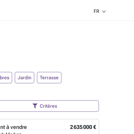
FR
bres
Jardin
Terrasse
Critères
nt à vendre
2 635 000 €