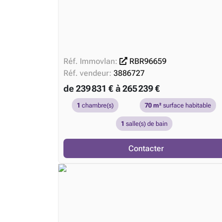
Réf. Immovlan:
RBR96659
Réf. vendeur:
3886727
de 239 831 € à 265 239 €
1
chambre(s)
70 m²
surface habitable
1
salle(s) de bain
Contacter