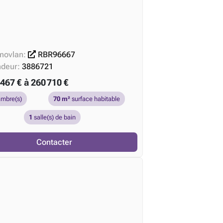
movlan:
RBR96667
ndeur:
3886721
467 € à 260 710 €
mbre(s)
70 m²
surface habitable
1
salle(s) de bain
Contacter