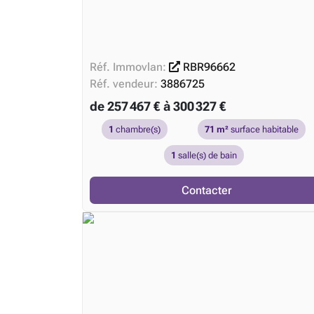
Réf. Immovlan:
RBR96662
Réf. vendeur:
3886725
de 257 467 € à 300 327 €
1
chambre(s)
71 m²
surface habitable
1
salle(s) de bain
Contacter