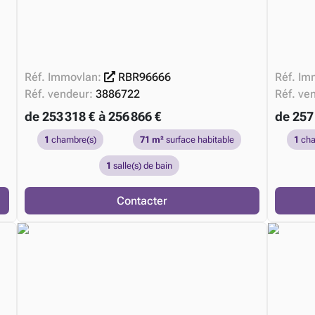
Réf. Immovlan:
RBR96666
Réf. Im
Réf. vendeur:
3886722
Réf. ve
de 253 318 € à 256 866 €
de 257 
1
chambre(s)
71 m²
surface habitable
1
cha
1
salle(s) de bain
Contacter