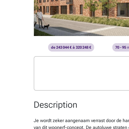
de 243 044 € à 320 248 €
70 - 95
m
Description
Je wordt zeker aangenaam verrast door de harm
van dit woonerf-concept. De autoluwe straten 