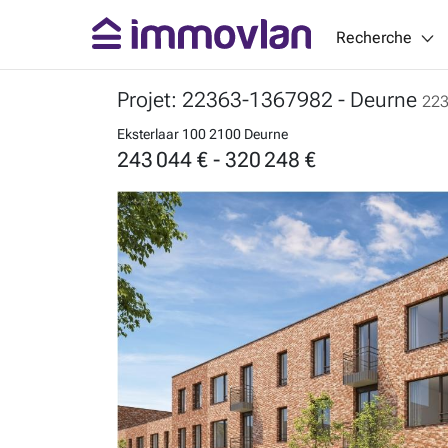
Recherche
Projet: 22363-1367982
- Deurne
22
Eksterlaar 100
2100 Deurne
243 044 € - 320 248 €