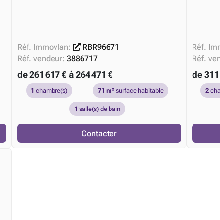
Réf. Immovlan:
RBR96671
Réf. Im
Réf. vendeur:
3886717
Réf. ve
de 261 617 € à 264 471 €
de 311 
1
chambre(s)
71 m²
surface habitable
2
cha
1
salle(s) de bain
Contacter