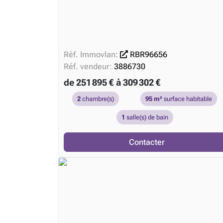
Réf. Immovlan:
RBR96656
Réf. vendeur:
3886730
de 251 895 € à 309 302 €
2
chambre(s)
95 m²
surface habitable
1
salle(s) de bain
Contacter