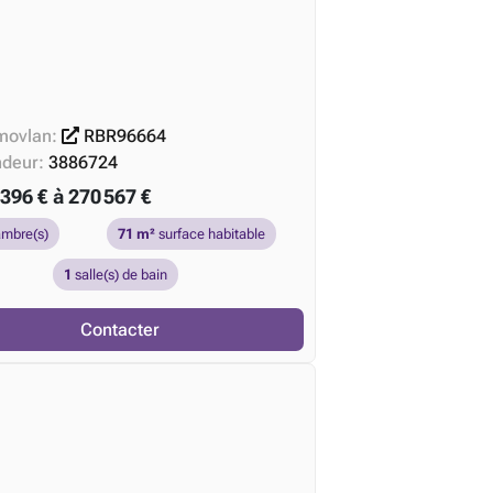
movlan:
RBR96664
ndeur:
3886724
396 € à 270 567 €
mbre(s)
71 m²
surface habitable
1
salle(s) de bain
Contacter