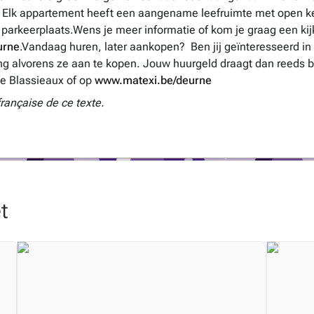
Elk appartement heeft een aangename leefruimte met open keuk
 parkeerplaats.Wens je meer informatie of kom je graag een k
urne
.Vandaag huren, later aankopen? Ben jij geïnteresseerd in
ning alvorens ze aan te kopen. Jouw huurgeld draagt dan reeds b
he Blassieaux of op
www.matexi.be/deurne
française de ce texte.
t