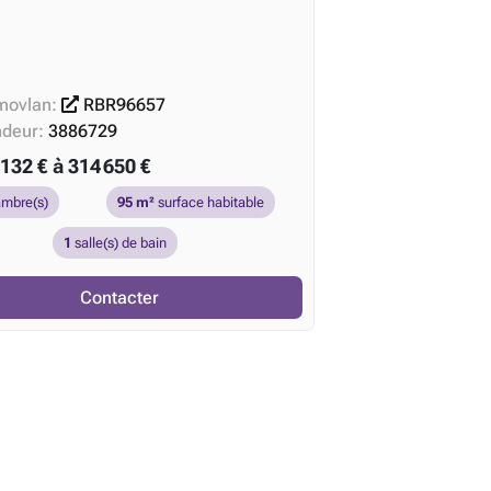
movlan:
RBR96657
ndeur:
3886729
132 € à 314 650 €
mbre(s)
95 m²
surface habitable
1
salle(s) de bain
Contacter