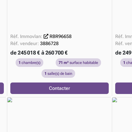
Réf. Immovlan:
RBR96658
Réf. Im
Réf. vendeur:
3886728
Réf. ve
de 245 018 € à 260 700 €
de 249 
1
chambre(s)
71 m²
surface habitable
1
cha
1
salle(s) de bain
Contacter