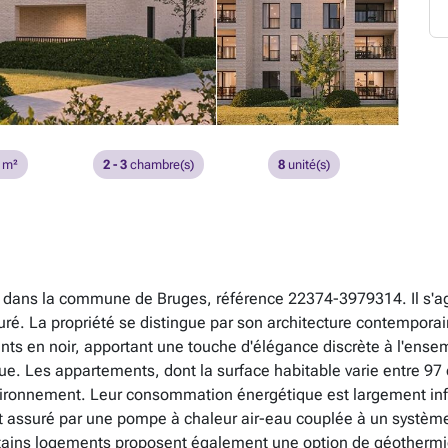
m²
2 - 3
chambre(s)
8
unité(s)
le, dans la commune de Bruges, référence 22374-3979314. Il s
ré. La propriété se distingue par son architecture contemporain
s en noir, apportant une touche d'élégance discrète à l'ensem
. Les appartements, dont la surface habitable varie entre 97 et
nvironnement. Leur consommation énergétique est largement inf
 assuré par une pompe à chaleur air-eau couplée à un système d
tains logements proposent également une option de géothermie 