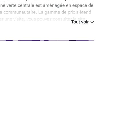
 zone verte centrale est aménagée en espace de
ange communautaire. La gamme de prix s’étend
r une visite, vous pouvez consulter le site
Tout voir