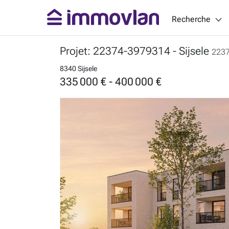
Recherche
Projet: 22374-3979314
- Sijsele
223
8340 Sijsele
335 000 € - 400 000 €