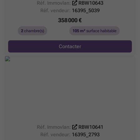
Réf. Immovlan:
RBW10643
20 juin
! Nous serons ravis de vous accueillir sur place
Réf. vendeur:
16395_5039
pour une visite sans engagement et vous fournir toutes les
358 000 €
informations sur ce projet résidentiel unique.
2
chambre(s)
105 m²
surface habitable
Inscription ou question ? Contactez-nous facilement au
Tel
ou via
Contact
Contacter
Réf. Immovlan:
RBW10641
Réf. vendeur:
16395_2793