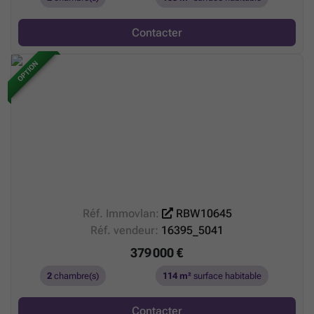
Contacter
OPTION
Réf. Immovlan:
RBW10645
Réf. vendeur:
16395_5041
379 000 €
2
chambre(s)
114 m²
surface habitable
Contacter