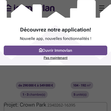
Découvrez notre application!
Nouvelle app, nouvelles fonctionnalités !
Ouvrir Immovlan
Pas maintenant
de 290 000 € à 549 000 €
104 - 192
m²
1 - 3
chambre(s)
5
unité(s)
Projet: Crown Park
2340262-16395