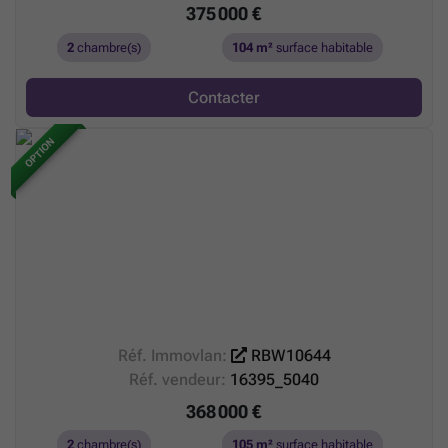
375 000 €
2
chambre(s)
104 m²
surface habitable
Contacter
OPTION
Réf. Immovlan:
RBW10644
Réf. vendeur:
16395_5040
368 000 €
2
chambre(s)
105 m²
surface habitable